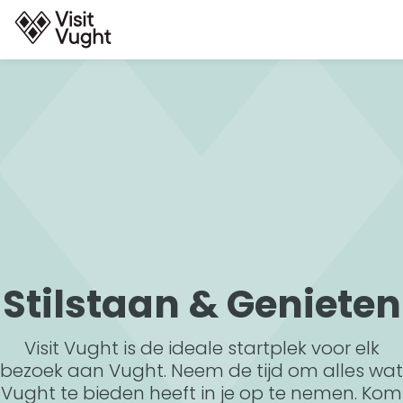
G
a
n
a
a
r
d
e
h
o
m
Stilstaan & Genieten
e
p
Visit Vught is de ideale startplek voor elk
a
bezoek aan Vught. Neem de tijd om alles wat
g
Vught te bieden heeft in je op te nemen. Kom
e