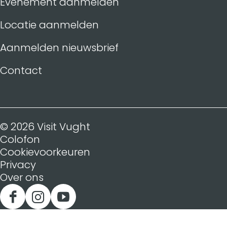
Evenement aanmelden
Locatie aanmelden
Aanmelden nieuwsbrief
Contact
© 2026 Visit Vught
Colofon
Cookievoorkeuren
Privacy
Over ons
F
I
Y
a
n
o