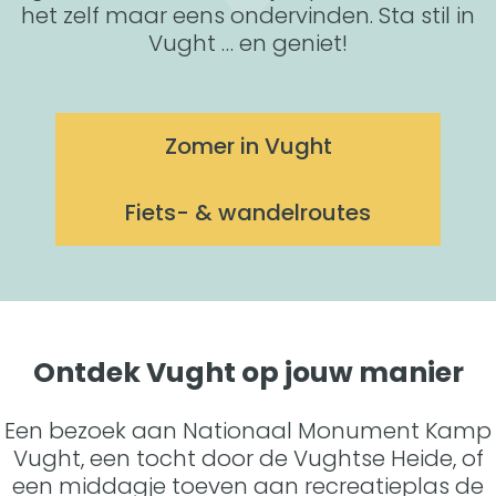
het zelf maar eens ondervinden. Sta stil in
Vught … en geniet!
Zomer in Vught
Z
o
Fiets- & wandelroutes
m
F
e
i
r
e
i
t
n
s
V
-
Ontdek Vught op jouw manier
u
&
g
w
Een bezoek aan Nationaal Monument Kamp
h
a
Vught, een tocht door de Vughtse Heide, of
t
n
een middagje toeven aan recreatieplas de