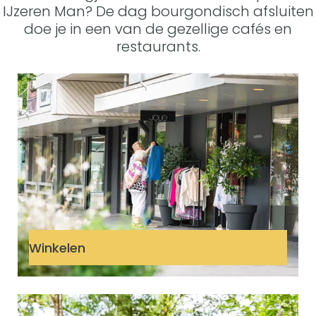
d
IJzeren Man? De dag bourgondisch afsluiten
e
doe je in een van de gezellige cafés en
l
restaurants.
r
o
W
u
i
t
n
e
k
s
e
l
e
n
Winkelen
F