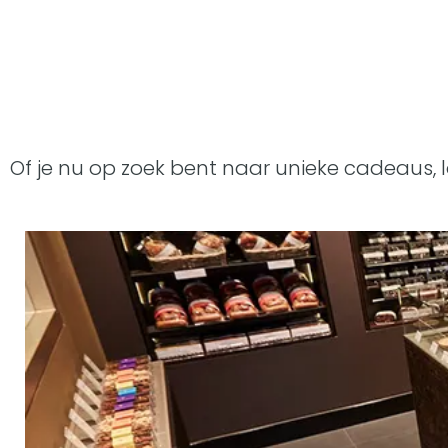
Of je nu op zoek bent naar unieke cadeaus, 
P
a
t
i
s
s
e
r
i