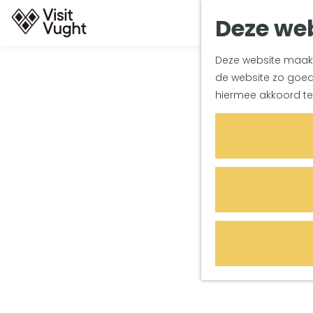
Deze web
G
Deze website maakt 
a
de website zo goed 
n
hiermee akkoord te
a
a
r
d
e
h
o
m
e
p
a
g
e