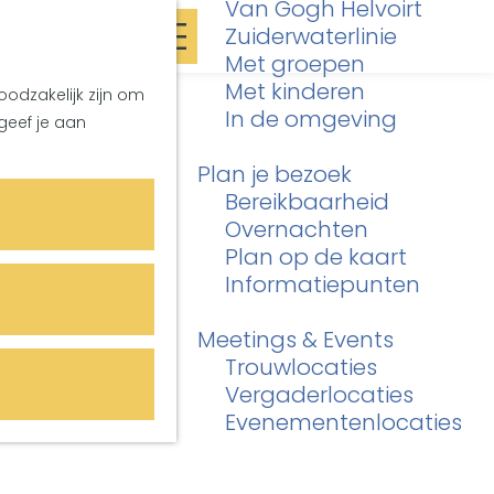
Van Gogh Helvoirt
K
Z
Zuiderwaterlinie
a
o
M
Met groepen
a
e
e
Met kinderen
oodzakelijk zijn om
r
k
n
In de omgeving
geef je aan
t
e
u
n
Plan je bezoek
Bereikbaarheid
Overnachten
Plan op de kaart
Informatiepunten
Meetings & Events
Trouwlocaties
Vergaderlocaties
Evenementenlocaties