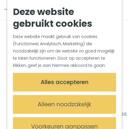
Van Gogh Helvoirt
K
Z
Deze website
Zuiderwaterlinie
G
a
o
M
Met groepen
a
a
e
gebruikt cookies
e
Met kinderen
n
r
k
n
In de omgeving
a
t
e
u
Deze website maakt gebruik van cookies
a
n
(Functioneel, Analytisch, Marketing) die
Plan je bezoek
r
noodzakelijk zijn om de website zo goed mogelijk
Bereikbaarheid
d
te laten functioneren. Door op accepteren te
Overnachten
e
klikken, geef je aan hiermee akkoord te gaan.
Plan op de kaart
h
Informatiepunten
o
Alles accepteren
m
Meetings & Events
e
Trouwlocaties
p
Alleen noodzakelijk
Vergaderlocaties
a
Evenementenlocaties
g
e
Voorkeuren aanpassen