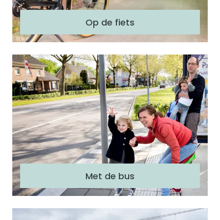
s
Op de fiets
Fietsroutes
M
e
t
d
e
b
u
s
Met de bus
Plan je busreis
M