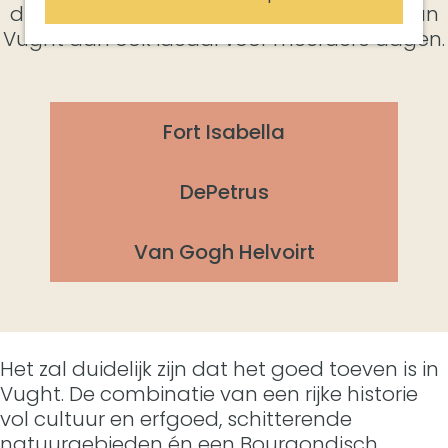
drinkgelegenheden maakt een bezoek aan
Vught dan ook ideaal voor meerdere dagen.
Fort Isabella
F
o
DePetrus
r
D
t
e
I
Van Gogh Helvoirt
P
V
s
e
a
a
t
n
b
r
G
e
u
o
l
Het zal duidelijk zijn dat het goed toeven is in
s
g
l
Vught. De combinatie van een rijke historie
h
a
vol cultuur en erfgoed, schitterende
H
natuurgebieden én een Bourgondisch