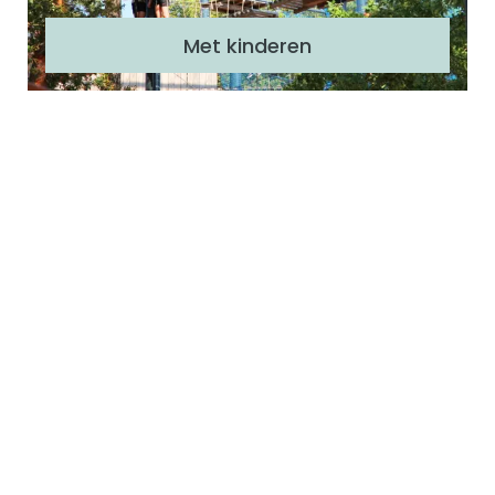
r
e
Met kinderen
n