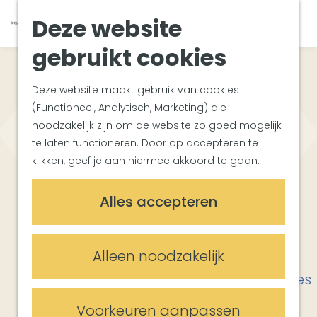
Van Gogh Helvoirt
K
Z
Deze website
Zuiderwaterlinie
G
a
o
M
Met groepen
a
a
e
gebruikt cookies
e
Met kinderen
n
r
k
n
In de omgeving
a
t
e
u
Deze website maakt gebruik van cookies
a
n
(Functioneel, Analytisch, Marketing) die
Plan je bezoek
r
noodzakelijk zijn om de website zo goed mogelijk
Bereikbaarheid
d
te laten functioneren. Door op accepteren te
Overnachten
e
klikken, geef je aan hiermee akkoord te gaan.
Plan op de kaart
h
Waar te gaan in
Informatiepunten
o
Alles accepteren
m
Vught?
Meetings & Events
e
Trouwlocaties
p
De combinatie van een rijke historie vol
Alleen noodzakelijk
Vergaderlocaties
a
cultuur en erfgoed, schitterende
Evenementenlocaties
g
natuurgebieden én een bourgondisch
e
centrum boordevol eet- en
Voorkeuren aanpassen