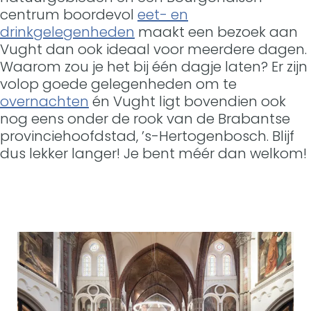
e
centrum boordevol
eet- en
l
drinkgelegenheden
maakt een bezoek aan
v
Vught dan ook ideaal voor meerdere dagen.
o
Waarom zou je het bij één dagje laten? Er zijn
i
volop goede gelegenheden om te
r
overnachten
én Vught ligt bovendien ook
t
nog eens onder de rook van de Brabantse
provinciehoofdstad, ’s-Hertogenbosch. Blijf
dus lekker langer! Je bent méér dan welkom!
D
e
P
e
t