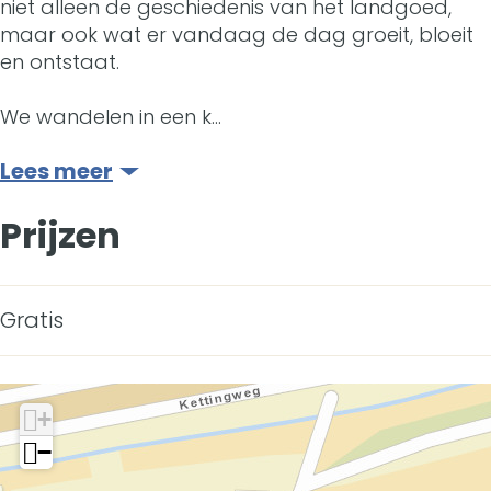
r
v
o
niet alleen de geschiedenis van het landgoed,
r
maar ook wat er vandaag de dag groeit, bloeit
h
e
v
h
en ontstaat.
e
r
e
e
We wandelen in een k…
t
h
r
t
L
e
h
Lees meer
L
a
t
e
Prijzen
a
n
L
t
n
d
a
L
d
Gratis
g
n
a
g
o
d
n
o
e
g
d
+
e
−
d
o
g
d