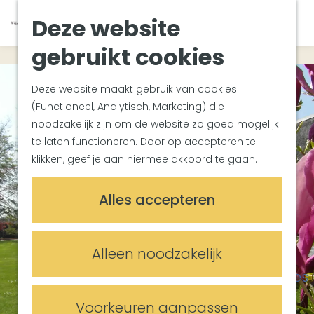
Van Gogh Helvoirt
K
Z
Deze website
Zuiderwaterlinie
G
a
o
M
Met groepen
a
a
e
gebruikt cookies
e
Met kinderen
n
r
k
n
In de omgeving
a
t
e
u
Deze website maakt gebruik van cookies
a
n
(Functioneel, Analytisch, Marketing) die
Plan je bezoek
r
noodzakelijk zijn om de website zo goed mogelijk
Bereikbaarheid
d
te laten functioneren. Door op accepteren te
Overnachten
e
klikken, geef je aan hiermee akkoord te gaan.
Plan op de kaart
h
Informatiepunten
o
Alles accepteren
m
Meetings & Events
e
Trouwlocaties
p
Alleen noodzakelijk
Vergaderlocaties
a
Evenementenlocaties
g
e
Voorkeuren aanpassen