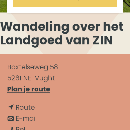
Wandeling over het
Landgoed van ZIN
C
Boxtelseweg 58
o
5261 NE
Vught
n
n
Plan je route
a
t
n
Route
a
a
a
n
E-mail
r
c
W
a
a
Bel