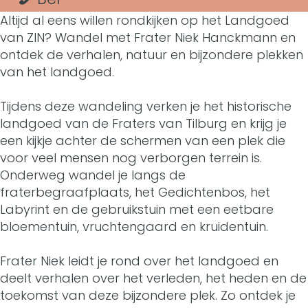
W
t
Altijd al eens willen rondkijken op het Landgoed
a
r
a
a
van ZIN? Wandel met Frater Niek Hanckmann en
n
W
r
ontdek de verhalen, natuur en bijzondere plekken
n
van het landgoed.
d
a
W
d
e
n
a
Tijdens deze wandeling verken je het historische
e
landgoed van de Fraters van Tilburg en krijg je
l
d
n
l
een kijkje achter de schermen van een plek die
i
e
d
voor veel mensen nog verborgen terrein is.
i
Onderweg wandel je langs de
n
l
e
n
fraterbegraafplaats, het Gedichtenbos, het
g
i
l
Labyrint en de gebruikstuin met een eetbare
g
bloementuin, vruchtengaard en kruidentuin.
o
n
i
o
v
g
n
Frater Niek leidt je rond over het landgoed en
v
deelt verhalen over het verleden, het heden en de
e
o
g
e
toekomst van deze bijzondere plek. Zo ontdek je