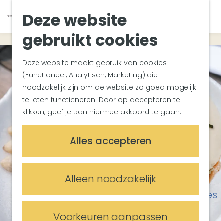
Van Gogh Helvoirt
K
Z
Deze website
Zuiderwaterlinie
G
a
o
M
Met groepen
a
a
e
gebruikt cookies
e
Met kinderen
n
r
k
n
In de omgeving
a
t
e
u
Deze website maakt gebruik van cookies
a
n
(Functioneel, Analytisch, Marketing) die
Plan je bezoek
r
noodzakelijk zijn om de website zo goed mogelijk
Bereikbaarheid
d
te laten functioneren. Door op accepteren te
Overnachten
e
klikken, geef je aan hiermee akkoord te gaan.
Plan op de kaart
h
Informatiepunten
o
Alles accepteren
m
Meetings & Events
e
Trouwlocaties
p
Alleen noodzakelijk
Vergaderlocaties
a
Evenementenlocaties
g
e
Voorkeuren aanpassen