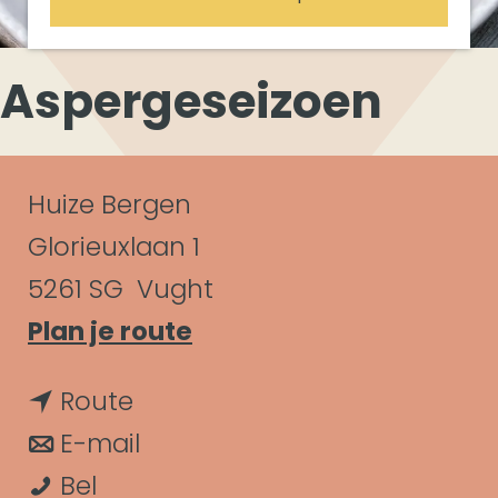
Aspergeseizoen
C
Huize Bergen
o
Glorieuxlaan 1
n
5261 SG
Vught
n
Plan je route
t
a
a
n
Route
a
c
a
n
E-mail
r
t
A
a
a
Bel