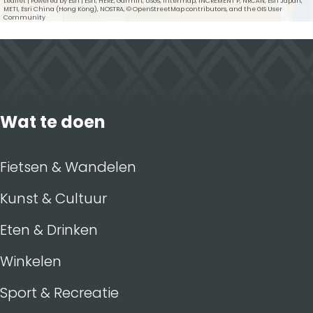
Leaflet
|
Powered by Esri | Esri, HERE, Garmin, USGS, Intermap, INCREMENT P, NRCAN, Esri Japan,
METI, Esri China (Hong Kong), NOSTRA, © OpenStreetMap contributors, and the GIS User
Community
Wat te doen
Fietsen & Wandelen
Kunst & Cultuur
Eten & Drinken
Winkelen
Sport & Recreatie