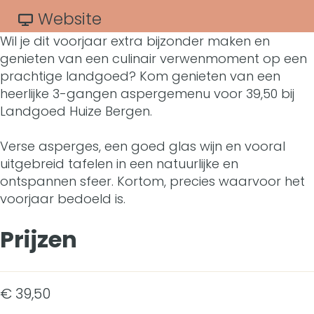
A
s
r
a
v
Website
s
Wil je dit voorjaar extra bijzonder maken en
p
A
r
a
p
genieten van een culinair verwenmoment op een
e
s
A
n
prachtige landgoed? Kom genieten van een
e
heerlijke 3-gangen aspergemenu voor 39,50 bij
r
p
s
A
r
Landgoed Huize Bergen.
g
e
p
s
g
Verse asperges, een goed glas wijn en vooral
e
r
e
p
e
uitgebreid tafelen in een natuurlijke en
s
g
r
e
ontspannen sfeer. Kortom, precies waarvoor het
s
voorjaar bedoeld is.
e
e
g
r
e
i
s
e
g
Prijzen
i
z
e
s
e
z
o
i
e
s
o
€ 39,50
e
z
i
e