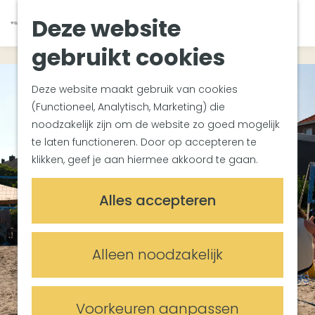
Van Gogh Helvoirt
K
Z
Deze website
Zuiderwaterlinie
G
a
o
M
Met groepen
a
a
e
gebruikt cookies
e
Met kinderen
n
r
k
n
In de omgeving
a
t
e
u
Deze website maakt gebruik van cookies
a
n
(Functioneel, Analytisch, Marketing) die
Plan je bezoek
r
noodzakelijk zijn om de website zo goed mogelijk
Bereikbaarheid
d
te laten functioneren. Door op accepteren te
Overnachten
e
klikken, geef je aan hiermee akkoord te gaan.
Plan op de kaart
h
Informatiepunten
o
Alles accepteren
m
Meetings & Events
e
Trouwlocaties
p
Alleen noodzakelijk
Vergaderlocaties
a
Evenementenlocaties
g
e
Voorkeuren aanpassen