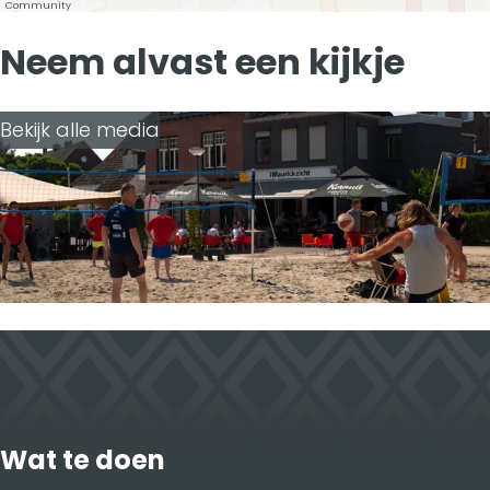
b
e
i
Community
o
d
l
Neem alvast een kijkje
o
I
k
n
Bekijk alle media
Wat te doen