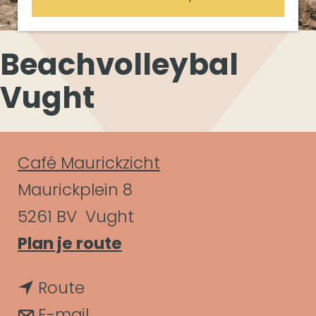
Beachvolleybal
Vught
C
Café Maurickzicht
o
Maurickplein 8
n
5261 BV
Vught
n
Plan je route
t
a
a
n
Route
a
c
a
n
E-mail