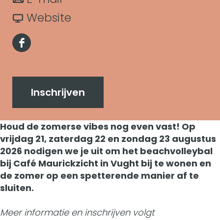
r
t
a
a
v
Website
B
r
a
a
e
F
B
r
n
a
a
e
B
B
c
c
a
e
e
Inschrijven
h
e
c
a
a
v
b
Houd de zomerse vibes nog even vast! Op
h
c
c
o
vrijdag 21, zaterdag 22 en zondag 23 augustus
o
v
h
h
2026 nodigen we je uit om het beachvolleybal
l
o
bij Café Maurickzicht in Vught bij te wonen en
o
v
v
l
de zomer op een spetterende manier af te
k
l
o
o
sluiten.
e
C
l
l
l
y
Meer informatie en inschrijven volgt
a