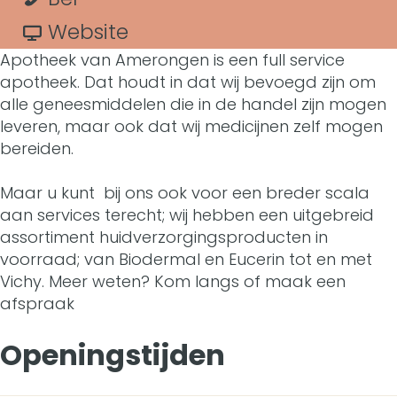
A
t
p
r
a
v
Website
p
Apotheek van Amerongen is een full service
o
A
r
a
o
apotheek. Dat houdt in dat wij bevoegd zijn om
t
p
A
n
alle geneesmiddelen die in de handel zijn mogen
t
leveren, maar ook dat wij medicijnen zelf mogen
h
o
p
A
h
bereiden.
e
t
o
p
e
Maar u kunt bij ons ook voor een breder scala
e
h
t
o
e
aan services terecht; wij hebben een uitgebreid
k
e
h
t
assortiment huidverzorgingsproducten in
k
voorraad; van Biodermal en Eucerin tot en met
V
e
e
h
V
Vichy. Meer weten? Kom langs of maak een
a
k
e
e
afspraak
a
n
V
k
e
n
Openingstijden
A
a
V
k
A