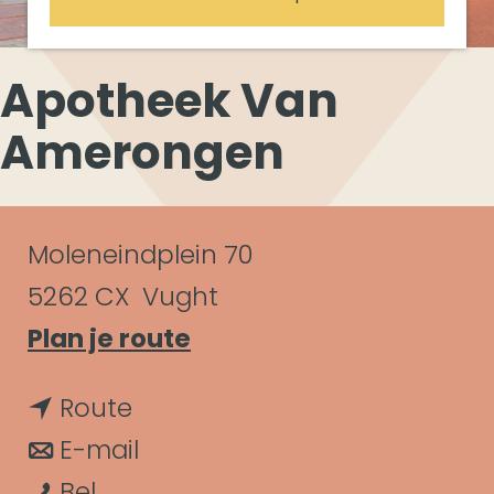
Apotheek Van
Amerongen
C
Moleneindplein 70
o
5262 CX
Vught
n
n
Plan je route
a
t
n
Route
a
a
a
n
E-mail
r
c
A
a
a
Bel