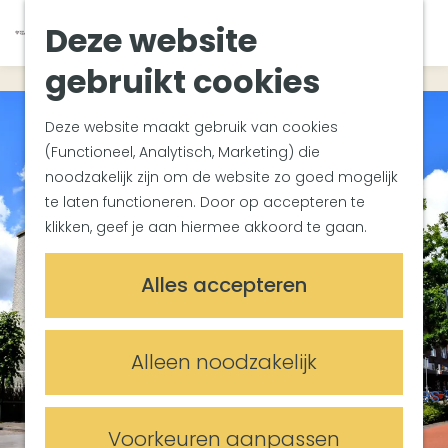
Van Gogh Helvoirt
K
Z
Deze website
Zuiderwaterlinie
G
a
o
M
Met groepen
a
a
e
gebruikt cookies
e
Met kinderen
n
r
k
n
In de omgeving
a
t
e
u
Deze website maakt gebruik van cookies
a
n
(Functioneel, Analytisch, Marketing) die
Plan je bezoek
r
noodzakelijk zijn om de website zo goed mogelijk
Bereikbaarheid
d
te laten functioneren. Door op accepteren te
Overnachten
e
klikken, geef je aan hiermee akkoord te gaan.
Plan op de kaart
h
Informatiepunten
o
Alles accepteren
m
Meetings & Events
e
Trouwlocaties
p
Alleen noodzakelijk
Vergaderlocaties
a
Evenementenlocaties
g
e
Voorkeuren aanpassen