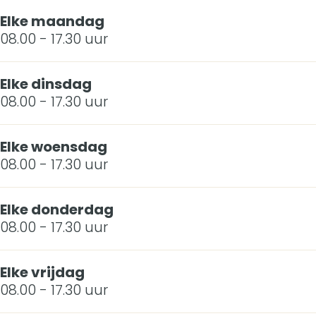
m
n
a
V
m
Elke maandag
e
A
n
a
e
08.00 - 17.30 uur
r
m
A
n
r
o
e
m
A
Elke dinsdag
o
08.00 - 17.30 uur
n
r
e
m
n
g
o
r
e
g
Elke woensdag
e
n
o
r
08.00 - 17.30 uur
e
n
g
n
o
n
Elke donderdag
e
g
n
08.00 - 17.30 uur
n
e
g
n
e
Elke vrijdag
08.00 - 17.30 uur
n