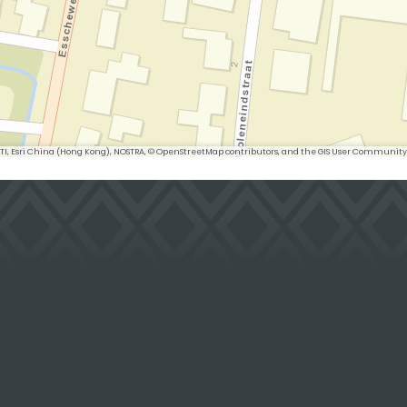
 METI, Esri China (Hong Kong), NOSTRA, © OpenStreetMap contributors, and the GIS User Community