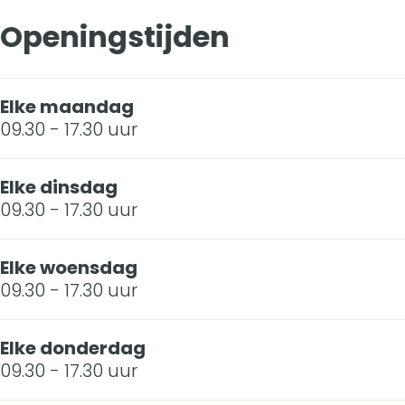
l
u
F
n
Openingstijden
e
r
l
F
u
M
e
l
r
Elke maandag
o
u
e
09.30 - 17.30 uur
M
d
r
u
o
Elke dinsdag
e
M
r
d
09.30 - 17.30 uur
o
M
e
d
o
Elke woensdag
09.30 - 17.30 uur
e
d
e
Elke donderdag
09.30 - 17.30 uur