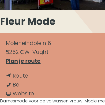
Fleur Mode
C
Moleneindplein 6
o
5262 CW
Vught
n
n
Plan je route
a
t
n
Route
a
a
F
a
Bel
r
c
l
a
v
Website
F
t
Damesmode voor de volwassen vrouw. Mooie merken
e
r
a