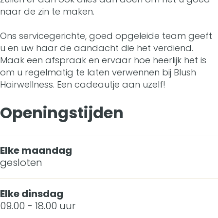
n
naar de zin te maken.
s
e
l
l
e
e
h
s
n
l
l
Ons servicegerichte, goed opgeleide team geeft
s
u en uw haar de aandacht die het verdiend.
h
s
e
n
l
s
Maak een afspraak en ervaar hoe heerlijk het is
a
s
e
n
om u regelmatig te laten verwennen bij Blush
Hairwellness. Een cadeautje aan uzelf!
i
s
s
e
r
s
s
Openingstijden
w
s
e
Elke maandag
l
gesloten
l
Elke dinsdag
n
09.00 - 18.00 uur
e