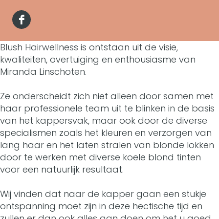
l
u
B
r
a
u
F
s
l
B
n
s
a
Blush Hairwellness is ontstaan uit de visie,
h
u
l
B
h
kwaliteiten, overtuiging en enthousiasme van
c
h
s
u
l
Miranda Linschoten.
h
e
a
h
s
u
a
Ze onderscheidt zich niet alleen door samen met
b
i
h
h
s
haar professionele team uit te blinken in de basis
i
o
van het kappersvak, maar ook door de diverse
r
a
h
h
r
specialismen zoals het kleuren en verzorgen van
o
w
i
a
h
lang haar en het laten stralen van blonde lokken
w
k
door te werken met diverse koele blond tinten
e
r
i
a
e
voor een natuurlijk resultaat.
B
l
w
r
i
l
l
Wij vinden dat naar de kapper gaan een stukje
l
e
w
r
l
ontspanning moet zijn in deze hectische tijd en
u
n
l
e
w
zullen er dan ook alles aan doen om het u goed