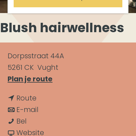
Blush hairwellness
C
Dorpsstraat 44A
o
5261 CK
Vught
n
n
Plan je route
a
t
n
Route
a
a
a
n
E-mail
r
c
B
a
a
Bel
B
t
l
r
a
v
Website