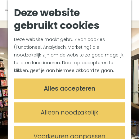
Van Gogh Helvoirt
K
Z
Deze website
Zuiderwaterlinie
G
a
o
M
Met groepen
a
a
e
gebruikt cookies
e
Met kinderen
n
r
k
n
In de omgeving
a
t
e
u
Deze website maakt gebruik van cookies
a
n
(Functioneel, Analytisch, Marketing) die
Plan je bezoek
r
noodzakelijk zijn om de website zo goed mogelijk
Bereikbaarheid
d
te laten functioneren. Door op accepteren te
Overnachten
e
klikken, geef je aan hiermee akkoord te gaan.
Plan op de kaart
h
Informatiepunten
o
Alles accepteren
m
Meetings & Events
e
Trouwlocaties
p
Alleen noodzakelijk
Vergaderlocaties
a
Evenementenlocaties
g
e
Voorkeuren aanpassen