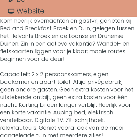
B
t
&
r
a
v
Website
&
Kom heerlijk overnachten en gastvrij genieten bij
B
B
r
a
B
Bed and Breakfast Broek en Duin, gelegen tussen
T
&
B
n
het Helvoirts Broek en de Loonse en Drunense
T
Duinen. Zin in een actieve vakantie? Wandel- en
u
B
&
B
u
fietskaarten liggen voor je klaar; mooie routes
s
T
B
&
beginnen voor de deur!
s
s
u
T
B
s
Capaciteit: 2 x 2 persoonskamers, eigen
e
s
u
T
badkamer en apart toilet. Altijd privégebruik,
e
geen andere gasten. Geen extra kosten voor het
n
s
s
u
n
uitstekende ontbijt, geen extra kosten voor één
B
e
s
s
nacht. Korting bij een langer verblijf. Heerlijk voor
B
een korte vakantie. Auping bed, elektrisch
r
n
e
s
r
verstelbaar. Digitale TV. Zit-schrijfhoek,
o
B
n
e
relaxfauteuils. Geniet vooral ook van de mooi
o
aangelegde tuin met meerdere zitjes!