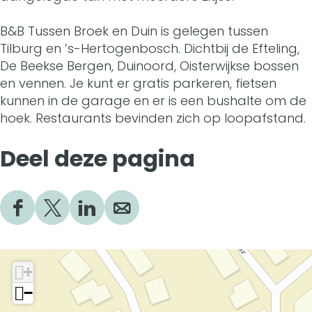
e
r
B
n
e
k
o
r
B
B&B Tussen Broek en Duin is gelegen tussen
k
Tilburg en ’s-Hertogenbosch. Dichtbij de Efteling,
e
e
o
r
e
De Beekse Bergen, Duinoord, Oisterwijkse bossen
n
k
e
o
en vennen. Je kunt er gratis parkeren, fietsen
n
kunnen in de garage en er is een bushalte om de
D
e
k
e
D
hoek. Restaurants bevinden zich op loopafstand.
u
n
e
k
u
Deel deze pagina
i
D
n
e
i
n
u
D
n
n
i
u
D
D
D
D
D
e
e
e
e
n
i
u
e
e
e
e
I
n
i
l
l
l
l
+
d
d
d
d
n
n
−
e
e
e
e