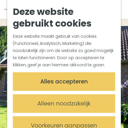
Van Gogh Helvoirt
K
Z
Deze website
Zuiderwaterlinie
G
a
o
M
Met groepen
a
a
e
gebruikt cookies
e
Met kinderen
n
r
k
n
In de omgeving
a
t
e
u
Deze website maakt gebruik van cookies
a
n
(Functioneel, Analytisch, Marketing) die
Plan je bezoek
r
noodzakelijk zijn om de website zo goed mogelijk
Bereikbaarheid
d
te laten functioneren. Door op accepteren te
Overnachten
e
klikken, geef je aan hiermee akkoord te gaan.
Plan op de kaart
h
Informatiepunten
o
Alles accepteren
m
Meetings & Events
e
Trouwlocaties
p
Alleen noodzakelijk
Vergaderlocaties
a
Evenementenlocaties
g
e
Voorkeuren aanpassen