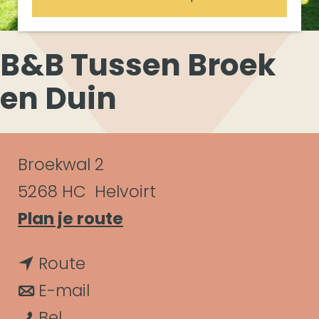
B&B Tussen Broek
en Duin
C
Broekwal 2
o
5268 HC
Helvoirt
n
n
Plan je route
a
t
n
Route
a
a
a
n
E-mail
r
c
B
a
a
Bel