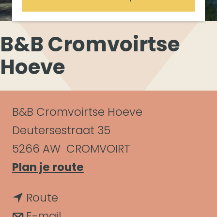
B&B Cromvoirtse
Hoeve
C
B&B Cromvoirtse Hoeve
o
Deutersestraat 35
n
5266 AW
CROMVOIRT
n
Plan je route
t
a
a
n
Route
a
c
a
n
E-mail