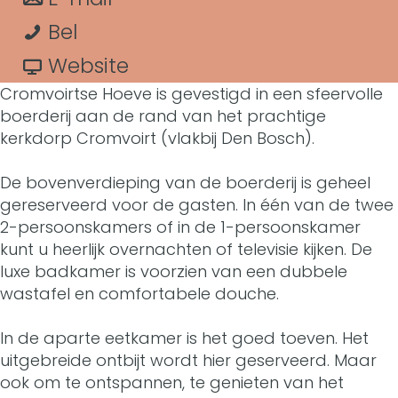
r
t
B
a
a
Bel
B
&
r
a
v
Website
&
Cromvoirtse Hoeve is gevestigd in een sfeervolle
B
B
r
a
B
boerderij aan de rand van het prachtige
C
&
B
n
kerkdorp Cromvoirt (vlakbij Den Bosch).
C
r
B
&
B
r
De bovenverdieping van de boerderij is geheel
o
C
B
&
gereserveerd voor de gasten. In één van de twee
o
2-persoonskamers of in de 1-persoonskamer
m
r
C
B
m
kunt u heerlijk overnachten of televisie kijken. De
v
o
r
C
luxe badkamer is voorzien van een dubbele
v
wastafel en comfortabele douche.
o
m
o
r
o
i
v
m
o
In de aparte eetkamer is het goed toeven. Het
i
uitgebreide ontbijt wordt hier geserveerd. Maar
r
o
v
m
r
ook om te ontspannen, te genieten van het