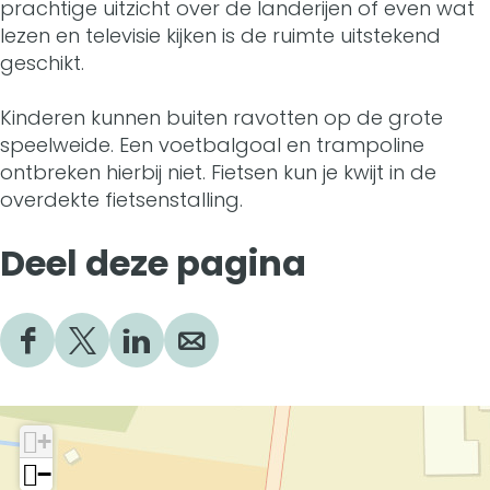
t
i
o
v
prachtige uitzicht over de landerijen of even wat
t
lezen en televisie kijken is de ruimte uitstekend
s
r
i
o
s
geschikt.
e
t
r
i
e
Kinderen kunnen buiten ravotten op de grote
H
s
t
r
H
speelweide. Een voetbalgoal en trampoline
o
e
s
t
ontbreken hierbij niet. Fietsen kun je kwijt in de
o
overdekte fietsenstalling.
e
H
e
s
e
v
o
H
e
Deel deze pagina
v
e
e
o
H
e
v
e
o
D
D
D
D
e
v
e
e
e
e
e
e
e
e
e
I
e
v
l
l
l
l
+
e
d
d
d
d
n
−
e
e
e
e