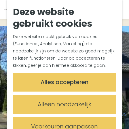
Van Gogh Helvoirt
K
Z
Deze website
Zuiderwaterlinie
G
a
o
M
Met groepen
a
a
e
gebruikt cookies
e
Met kinderen
n
r
k
n
In de omgeving
a
t
e
u
Deze website maakt gebruik van cookies
a
n
(Functioneel, Analytisch, Marketing) die
Plan je bezoek
r
noodzakelijk zijn om de website zo goed mogelijk
Bereikbaarheid
d
te laten functioneren. Door op accepteren te
Overnachten
e
klikken, geef je aan hiermee akkoord te gaan.
Plan op de kaart
h
Informatiepunten
o
Alles accepteren
m
Meetings & Events
e
Trouwlocaties
p
Alleen noodzakelijk
Vergaderlocaties
a
Evenementenlocaties
g
e
Voorkeuren aanpassen