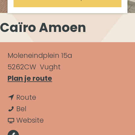
Caïro Amoen
C
Moleneindplein 15a
o
5262CW
Vught
n
n
Plan je route
a
t
n
Route
a
a
C
a
Bel
r
c
a
a
v
Website
C
t
ï
r
a