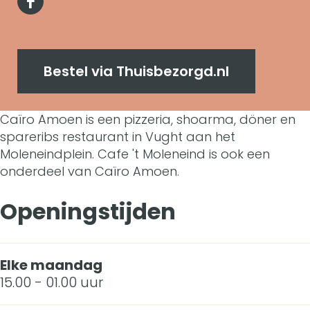
a
F
r
C
n
ï
a
o
a
C
r
c
A
ï
a
Bestel via Thuisbezorgd.nl
o
e
m
r
ï
A
b
Caïro Amoen is een pizzeria, shoarma, döner en
o
o
r
m
spareribs restaurant in Vught aan het
o
e
A
o
Moleneindplein. Cafe 't Moleneind is ook een
o
o
onderdeel van Caïro Amoen.
n
m
A
e
k
o
m
Openingstijden
n
C
e
o
a
n
e
Elke maandag
ï
n
15.00 - 01.00 uur
r