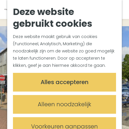
Van Gogh Helvoirt
K
Z
Deze website
Zuiderwaterlinie
G
a
o
M
Met groepen
a
a
e
gebruikt cookies
e
Met kinderen
n
r
k
n
In de omgeving
a
t
e
u
Deze website maakt gebruik van cookies
a
n
(Functioneel, Analytisch, Marketing) die
Plan je bezoek
r
noodzakelijk zijn om de website zo goed mogelijk
Bereikbaarheid
d
te laten functioneren. Door op accepteren te
Overnachten
e
klikken, geef je aan hiermee akkoord te gaan.
Plan op de kaart
h
Informatiepunten
o
Alles accepteren
m
Meetings & Events
e
Trouwlocaties
p
Alleen noodzakelijk
Vergaderlocaties
a
Evenementenlocaties
g
e
Voorkeuren aanpassen