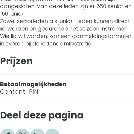
g
n
e
r
g
aangesloten. Van deze leden zijn er 650 senior en
e
n
i
i
n
e
150 junior.
i
Zowel seniorleden als junior- leden kunnen direct
n
n
n
g
i
n
n
lid worden en gedurende het seizoen instromen.
i
i
g
i
g
i
Wie lid wil worden, kan een aanmeldingsformulier
g
inleveren bij de ledenadministratie.
g
s
B
n
i
g
B
i
v
e
g
n
i
Prijzen
e
n
e
r
B
g
n
r
g
r
g
e
B
g
Betaalmogelijkheden
g
B
e
Contant , PIN
e
r
e
B
e
e
n
n
g
r
e
n
Deel deze pagina
r
i
s
e
g
r
s
g
g
h
n
e
g
h