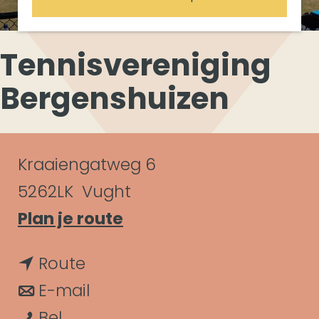
Tennisvereniging
Bergenshuizen
C
Kraaiengatweg 6
o
5262LK
Vught
n
n
Plan je route
a
t
n
Route
a
a
a
n
E-mail
r
c
T
a
a
Bel