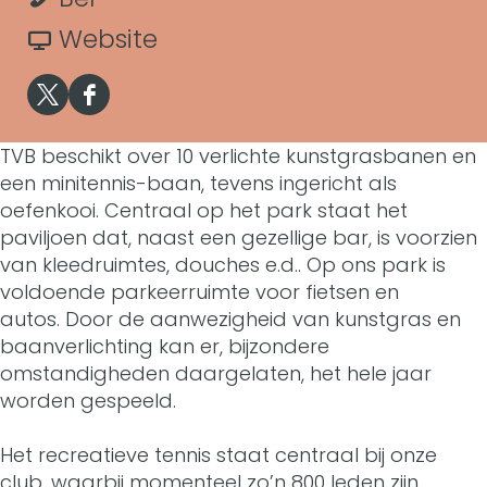
T
t
e
r
a
v
Website
e
n
T
r
a
n
X
F
n
e
T
n
n
T
a
TVB beschikt over 10 verlichte kunstgrasbanen en
i
n
e
T
i
een minitennis-baan, tevens ingericht als
e
c
s
n
n
e
oefenkooi. Centraal op het park staat het
s
n
e
paviljoen dat, naast een gezellige bar, is voorzien
v
i
n
n
v
van kleedruimtes, douches e.d.. Op ons park is
n
b
e
s
i
n
voldoende parkeerruimte voor fietsen en
e
i
o
autos. Door de aanwezigheid van kunstgras en
r
v
s
i
r
baanverlichting kan er, bijzondere
s
o
e
e
v
s
omstandigheden daargelaten, het hele jaar
e
v
k
worden gespeeld.
n
r
e
v
n
e
T
i
e
r
e
Het recreatieve tennis staat centraal bij onze
i
r
e
club, waarbij momenteel zo’n 800 leden zijn