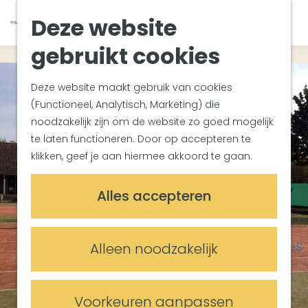
Zuiderwaterlinie
K
Z
Deze website
Met groepen
G
a
o
M
Met kinderen
a
a
e
gebruikt cookies
e
In de omgeving
n
r
k
n
a
t
e
u
Deze website maakt gebruik van cookies
Plan je bezoek
a
n
(Functioneel, Analytisch, Marketing) die
Bereikbaarheid
r
noodzakelijk zijn om de website zo goed mogelijk
Overnachten
d
te laten functioneren. Door op accepteren te
Plan op de kaart
e
klikken, geef je aan hiermee akkoord te gaan.
Informatiepunten
h
o
Meetings & Events
Alles accepteren
m
Trouwlocaties
e
Vergaderlocaties
p
Evenementenlocaties
Alleen noodzakelijk
a
g
e
Voorkeuren aanpassen