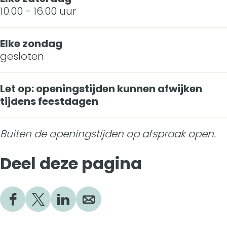
10.00 - 16.00 uur
Elke zondag
gesloten
Let op: openingstijden kunnen afwijken
tijdens feestdagen
Buiten de openingstijden op afspraak open.
Deel deze pagina
D
D
D
D
e
e
e
e