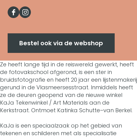
a
J
K
r
a
J
F
I
a
a
K
n
a
a
n
A
J
a
K
A
c
s
r
a
J
a
Bestel ook via de webshop
r
e
t
t
A
a
J
t
b
a
Ze heeft lange tijd in de reiswereld gewerkt, heeft
M
r
A
a
M
de fotovakschool afgerond, is een ster in
o
g
a
t
r
A
bruidsfotografie en heeft 20 jaar een lijstenmakerij
a
o
r
gerund in de Vlasmeersesstraat. Inmiddels heeft
t
M
t
r
t
ze de deuren geopend van de nieuwe winkel
k
a
e
a
M
t
KaJa Tekenwinkel / Art Materials aan de
e
K
m
Kerkstraat. Ontmoet Katinka Schutte–van Berkel.
r
t
a
M
r
a
K
i
e
t
a
KaJa is een speciaalzaak op het gebied van
i
J
a
tekenen en schilderen met als specialisatie
a
r
e
t