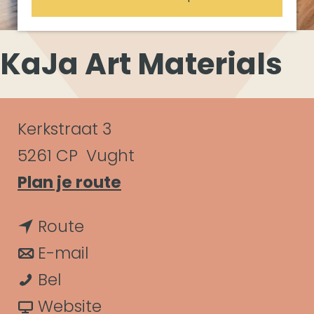
KaJa Art Materials
C
Kerkstraat 3
o
5261 CP
Vught
n
n
Plan je route
a
t
n
Route
a
a
a
n
E-mail
r
c
K
a
a
Bel
K
t
a
r
a
v
Website