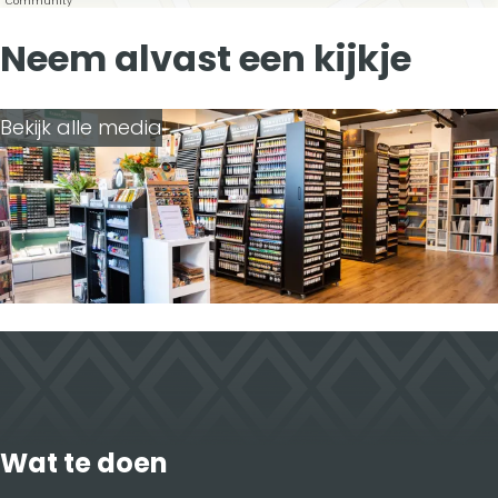
b
e
i
Community
o
d
l
Neem alvast een kijkje
o
I
k
n
Bekijk alle media
Wat te doen