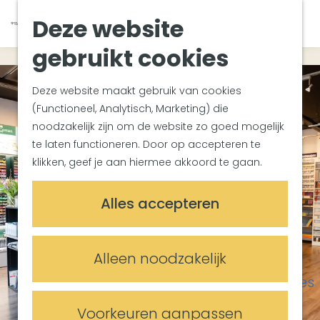
Van Gogh Helvoirt
K
Z
Deze website
Zuiderwaterlinie
G
a
o
M
Met groepen
a
a
e
gebruikt cookies
e
Met kinderen
n
r
k
n
In de omgeving
a
t
e
u
Deze website maakt gebruik van cookies
a
n
(Functioneel, Analytisch, Marketing) die
Plan je bezoek
r
noodzakelijk zijn om de website zo goed mogelijk
Bereikbaarheid
d
te laten functioneren. Door op accepteren te
Overnachten
e
klikken, geef je aan hiermee akkoord te gaan.
Plan op de kaart
h
Informatiepunten
o
Alles accepteren
m
Meetings & Events
e
Trouwlocaties
p
Alleen noodzakelijk
Vergaderlocaties
a
Evenementenlocaties
g
e
Voorkeuren aanpassen