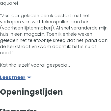
a
aquarel.
a
J
l
i
r
e
l
A
a
‘’Zes jaar geleden ben ik gestart met het
s
a
i
r
s
verkopen van wat tekenspullen aan huis
r
A
l
a
i
(voorheen lijstenmakerij). Al snel veranderde mijn
huis in een magazijn. Toen ik enkele weken
t
r
s
l
a
geleden het telefoontje kreeg dat het pand aan
M
t
s
l
de Kerkstraat vrijkwam dacht ik: het is nu of
nooit.''
a
M
s
t
a
Katinka is zelf vooral gespecial…
e
t
Lees meer
r
e
Openingstijden
i
r
a
i
l
a