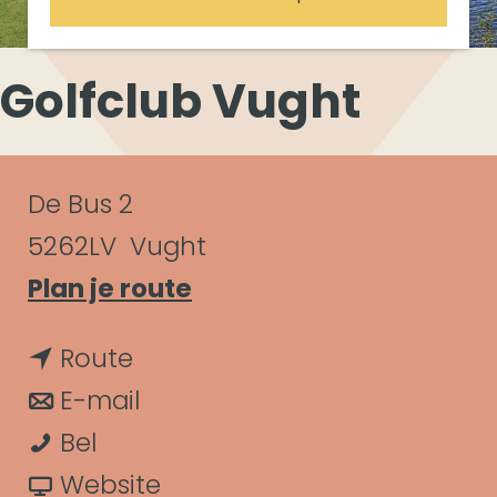
Golfclub Vught
C
De Bus 2
o
5262LV
Vught
n
n
Plan je route
a
t
n
Route
a
a
a
n
E-mail
r
c
G
a
a
Bel
G
t
o
r
a
v
Website