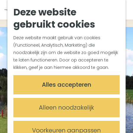
Van Gogh Helvoirt
K
Z
Deze website
Zuiderwaterlinie
G
a
o
M
Met groepen
a
a
e
gebruikt cookies
e
Met kinderen
n
r
k
n
In de omgeving
a
t
e
u
Deze website maakt gebruik van cookies
a
n
(Functioneel, Analytisch, Marketing) die
Plan je bezoek
r
noodzakelijk zijn om de website zo goed mogelijk
Bereikbaarheid
d
te laten functioneren. Door op accepteren te
Overnachten
e
klikken, geef je aan hiermee akkoord te gaan.
Plan op de kaart
h
Informatiepunten
o
Alles accepteren
m
Meetings & Events
e
Trouwlocaties
p
Alleen noodzakelijk
Vergaderlocaties
a
Evenementenlocaties
g
e
Voorkeuren aanpassen