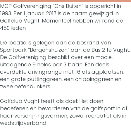
o
MOP Golfvereniging “Ons Buiten” is opgericht in
l
G
r
a
l
1993. Per 1 januari 2017 is de naam gewijzigd in
f
o
G
n
Golfclub Vught. Momenteel hebben wij rond de
f
450 leden.
c
l
o
G
c
l
f
l
o
De locatie is gelegen aan de bosrand van
l
Sportpark “Bergenshuizen” aan de Bus 2 te Vught.
u
c
f
l
u
De Golfvereniging beschikt over een mooie,
b
l
c
f
uitdagende 9 holes par 3 baan. Een deels
b
overdekte drivingrange met 16 afslagplaatsen,
V
u
l
c
V
een grote puttinggreen, een chippinggreen en
u
b
u
l
twee oefenbunkers.
u
g
V
b
u
g
Golfclub Vught heeft als doel: Het doen
h
u
V
b
beoefenen en bevorderen van de golfsport in al
h
haar verschijningsvormen, zowel recreatief als in
t
g
u
V
t
wedstrijdverband.
h
g
u