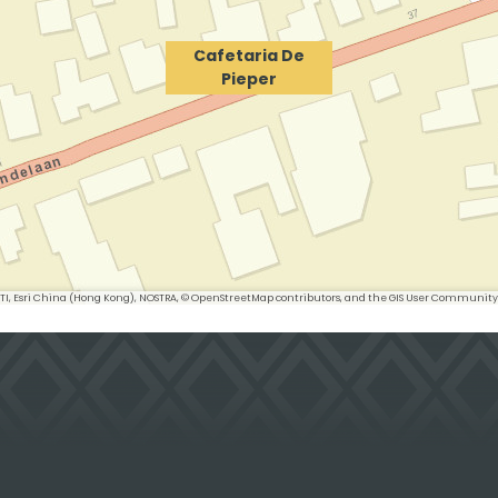
Cafetaria De
Pieper
 METI, Esri China (Hong Kong), NOSTRA, © OpenStreetMap contributors, and the GIS User Community