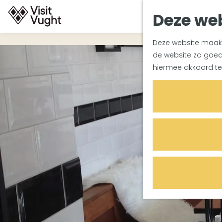
Deze web
G
Deze website maakt 
a
de website zo goed 
n
hiermee akkoord te
a
a
r
d
e
h
o
m
e
p
a
g
e