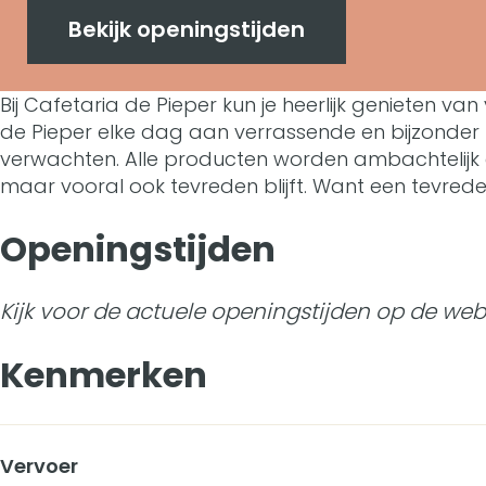
a
C
r
n
Bekijk openingstijden
f
a
C
C
e
Bij Cafetaria de Pieper kun je heerlijk genieten va
f
a
a
t
de Pieper elke dag aan verrassende en bijzonder 
e
f
f
verwachten. Alle producten worden ambachtelijk en
a
maar vooral ook tevreden blijft. Want een tevreden 
t
e
e
r
a
t
t
Openingstijden
i
r
a
a
a
Kijk voor de actuele openingstijden op de webs
i
r
r
D
a
i
i
Kenmerken
e
D
a
a
P
e
D
D
i
Vervoer
P
e
e