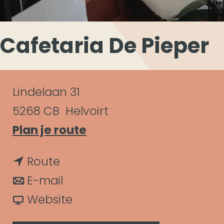
Cafetaria De Pieper
C
Lindelaan 31
o
5268 CB
Helvoirt
n
n
Plan je route
a
t
n
Route
a
a
a
n
E-mail
r
c
a
a
v
Website
C
t
r
a
a