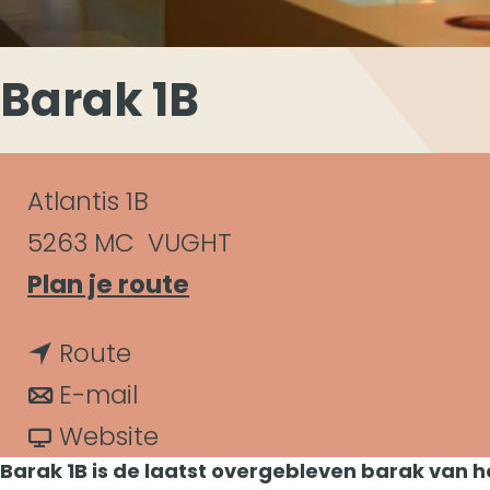
Barak 1B
C
Atlantis 1B
o
5263 MC
VUGHT
n
n
Plan je route
a
t
n
Route
a
a
a
n
E-mail
r
c
a
a
v
Website
B
t
Barak 1B is de laatst overgebleven barak van 
r
a
a