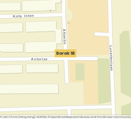
Barak 1B
 METI, Esri China (Hong Kong), NOSTRA, © OpenStreetMap contributors, and the GIS User Community