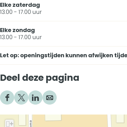
Elke zaterdag
13.00 - 17.00 uur
Elke zondag
13.00 - 17.00 uur
Let op: openingstijden kunnen afwijken tij
Deel deze pagina
D
D
D
D
e
e
e
e
e
e
e
e
I
l
l
l
l
+