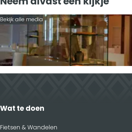
Neem alvast een kijkje
o
I
k
n
Bekijk alle media
Wat te doen
Fietsen & Wandelen