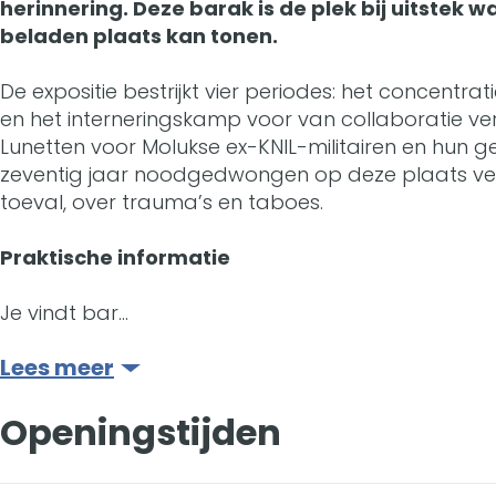
a
herinnering. Deze barak is de plek bij uitste
B
r
n
beladen plaats kan tonen.
r
a
B
B
a
De expositie bestrijkt vier periodes: het concen
r
a
a
en het interneringskamp voor van collaboratie ve
k
Lunetten voor Molukse ex-KNIL-militairen en hun 
a
r
r
1
zeventig jaar noodgedwongen op deze plaats verb
k
a
a
toeval, over trauma’s en taboes.
B
1
k
k
Praktische informatie
B
1
1
Je vindt bar…
B
B
Lees meer
Openingstijden