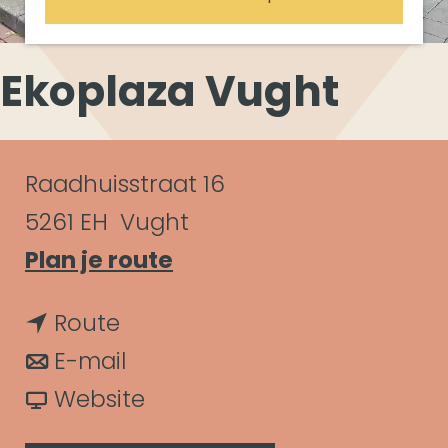
Ekoplaza Vught
C
Raadhuisstraat 16
o
5261 EH
Vught
n
n
Plan je route
a
t
n
Route
a
a
a
n
E-mail
r
c
a
a
v
Website
E
t
r
a
a