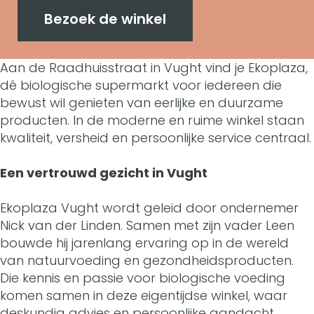
k
E
r
n
Bezoek de winkel
o
k
E
E
p
Aan de Raadhuisstraat in Vught vind je Ekoplaza,
o
k
k
l
dé biologische supermarkt voor iedereen die
p
o
o
bewust wil genieten van eerlijke en duurzame
a
producten. In de moderne en ruime winkel staan
l
p
p
z
kwaliteit, versheid en persoonlijke service centraal.
a
l
l
a
Een vertrouwd gezicht in Vught
z
a
a
V
a
z
z
Ekoplaza Vught wordt geleid door ondernemer
u
Nick van der Linden. Samen met zijn vader Leen
V
a
a
g
bouwde hij jarenlang ervaring op in de wereld
u
V
V
van natuurvoeding en gezondheidsproducten.
h
Die kennis en passie voor biologische voeding
g
u
u
t
komen samen in deze eigentijdse winkel, waar
h
g
g
deskundig advies en persoonlijke aandacht