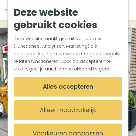
Zuiderwaterlinie
K
Z
Deze website
Met groepen
G
a
o
M
Met kinderen
a
a
e
gebruikt cookies
e
In de omgeving
n
r
k
n
a
t
e
u
Deze website maakt gebruik van cookies
Plan je bezoek
a
n
(Functioneel, Analytisch, Marketing) die
Bereikbaarheid
r
noodzakelijk zijn om de website zo goed mogelijk
Overnachten
d
te laten functioneren. Door op accepteren te
Plan op de kaart
e
klikken, geef je aan hiermee akkoord te gaan.
Informatiepunten
h
o
Meetings & Events
Alles accepteren
m
Trouwlocaties
e
Vergaderlocaties
p
Evenementenlocaties
Alleen noodzakelijk
a
g
e
Voorkeuren aanpassen