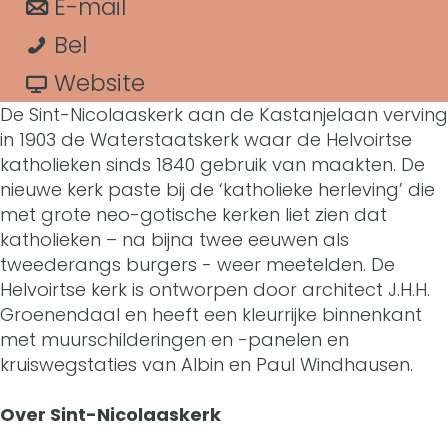
a
n
E-mail
r
c
D
a
a
Bel
D
t
e
r
a
v
Website
e
De Sint-Nicolaaskerk aan de Kastanjelaan verving
H
D
r
a
H
in 1903 de Waterstaatskerk waar de Helvoirtse
e
e
D
n
katholieken sinds 1840 gebruik van maakten. De
e
nieuwe kerk paste bij de ‘katholieke herleving’ die
i
H
e
D
i
met grote neo-gotische kerken liet zien dat
l
e
H
e
katholieken – na bijna twee eeuwen als
l
tweederangs burgers - weer meetelden. De
i
i
e
H
i
Helvoirtse kerk is ontworpen door architect J.H.H.
g
l
i
e
Groenendaal en heeft een kleurrijke binnenkant
g
met muurschilderingen en -panelen en
e
i
l
i
e
kruiswegstaties van Albin en Paul Windhausen.
N
g
i
l
N
Over Sint-Nicolaaskerk
i
e
g
i
i