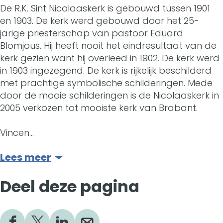
c
N
e
g
De R.K. Sint Nicolaaskerk is gebouwd tussen 1901
c
en 1903. De kerk werd gebouwd door het 25-
o
i
N
e
o
jarige priesterschap van pastoor Eduard
l
c
i
N
Blomjous. Hij heeft nooit het eindresultaat van de
l
kerk gezien want hij overleed in 1902. De kerk werd
a
o
c
i
a
in 1903 ingezegend. De kerk is rijkelijk beschilderd
a
l
o
c
met prachtige symbolische schilderingen. Mede
a
door de mooie schilderingen is de Nicolaaskerk in
s
a
l
o
s
2005 verkozen tot mooiste kerk van Brabant.
k
a
a
l
k
Vincen…
e
s
a
a
e
Lees meer
r
k
s
a
r
k
e
k
s
Deel deze pagina
k
H
r
e
k
H
e
k
r
e
e