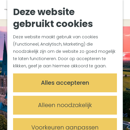
Van Gogh Helvoirt
K
Z
Deze website
Zuiderwaterlinie
G
a
o
M
Met groepen
a
a
e
gebruikt cookies
e
Met kinderen
n
r
k
n
In de omgeving
a
t
e
u
Deze website maakt gebruik van cookies
a
n
(Functioneel, Analytisch, Marketing) die
Plan je bezoek
r
noodzakelijk zijn om de website zo goed mogelijk
Bereikbaarheid
d
te laten functioneren. Door op accepteren te
Overnachten
e
klikken, geef je aan hiermee akkoord te gaan.
Plan op de kaart
h
Informatiepunten
o
Alles accepteren
m
Meetings & Events
e
Trouwlocaties
p
Alleen noodzakelijk
Vergaderlocaties
a
Evenementenlocaties
g
e
Voorkeuren aanpassen