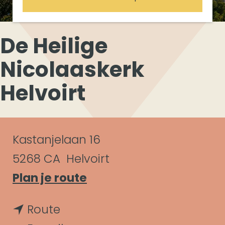
De Heilige
Nicolaaskerk
Helvoirt
C
Kastanjelaan 16
o
5268 CA
Helvoirt
n
n
Plan je route
a
t
n
Route
a
a