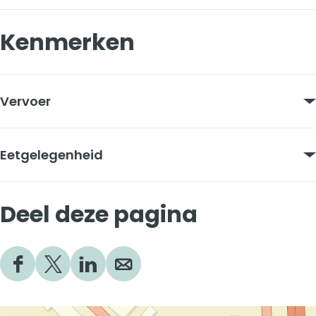
Kenmerken
Vervoer
Eetgelegenheid
Deel deze pagina
D
D
D
D
e
e
e
e
e
e
e
e