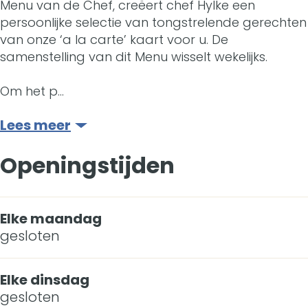
i
'
t
Menu van de Chef, creëert chef Hylke een
L
persoonlijke selectie van tongstrelende gerechten
t
s
e
t
'
i
van onze ‘a la carte’ kaart voor u. De
a
t
v
L
t
samenstelling van dit Menu wisselt wekelijks.
e
u
a
e
i
L
v
Om het p…
r
u
L
e
i
e
Lees meer
a
r
e
v
e
L
n
a
v
e
v
Openingstijden
e
t
n
e
L
e
v
'
t
n
e
L
Elke maandag
e
t
'
gesloten
v
e
n
L
t
e
v
Elke dinsdag
i
L
n
e
gesloten