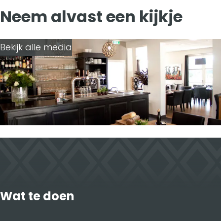
o
d
l
Neem alvast een kijkje
o
I
k
n
Bekijk alle media
Wat te doen