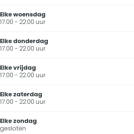
e
i
n
v
e
Elke woensdag
17.00 - 22.00 uur
e
v
L
e
Elke donderdag
e
L
17.00 - 22.00 uur
v
e
Elke vrijdag
e
v
17.00 - 22.00 uur
n
e
n
Elke zaterdag
17.00 - 22.00 uur
Elke zondag
gesloten