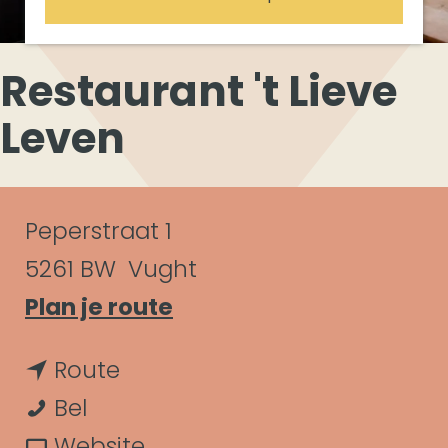
Restaurant 't Lieve
Leven
C
Peperstraat 1
o
5261 BW
Vught
n
n
Plan je route
a
t
n
Route
a
a
R
a
Bel
r
c
e
a
v
Website