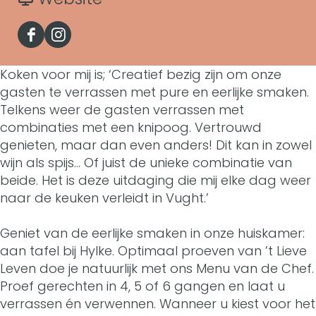
R
t
s
r
a
e
F
I
t
R
n
s
a
n
Koken voor mij is; ‘Creatief bezig zijn om onze
a
e
R
t
gasten te verrassen met pure en eerlijke smaken.
c
s
u
s
e
Telkens weer de gasten verrassen met
a
e
t
combinaties met een knipoog. Vertrouwd
r
t
s
u
genieten, maar dan even anders! Dit kan in zowel
b
a
a
a
t
wijn als spijs… Of juist de unieke combinatie van
r
o
g
beide. Het is deze uitdaging die mij elke dag weer
n
u
a
a
naar de keuken verleidt in Vught.’
o
r
t
r
u
n
k
a
Geniet van de eerlijke smaken in onze huiskamer:
'
a
r
t
aan tafel bij Hylke. Optimaal proeven van ’t Lieve
R
m
t
n
a
Leven doe je natuurlijk met ons Menu van de Chef.
'
e
R
Proef gerechten in 4, 5 of 6 gangen en laat u
L
t
n
t
verrassen én verwennen. Wanneer u kiest voor het
s
e