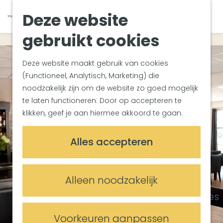
Van Gogh Helvoirt
K
Z
Deze website
Zuiderwaterlinie
G
a
o
M
Met groepen
a
a
e
gebruikt cookies
e
Met kinderen
n
r
k
n
In de omgeving
a
t
e
u
Deze website maakt gebruik van cookies
a
n
(Functioneel, Analytisch, Marketing) die
Plan je bezoek
r
noodzakelijk zijn om de website zo goed mogelijk
Bereikbaarheid
d
te laten functioneren. Door op accepteren te
Overnachten
e
klikken, geef je aan hiermee akkoord te gaan.
Plan op de kaart
h
Informatiepunten
o
Alles accepteren
m
Meetings & Events
e
Trouwlocaties
p
Alleen noodzakelijk
Vergaderlocaties
a
Evenementenlocaties
g
e
Voorkeuren aanpassen