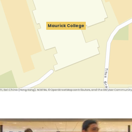
Maurick College
 METI, Esri China (Hong Kong), NOSTRA, © OpenStreetMap contributors, and the GIS User Community