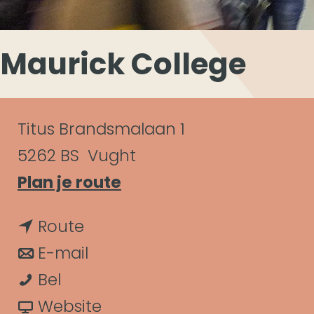
Maurick College
C
Titus Brandsmalaan 1
o
5262 BS
Vught
n
n
Plan je route
a
t
n
Route
a
a
a
n
E-mail
r
c
M
a
a
Bel
M
t
a
r
a
v
Website