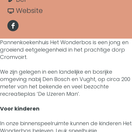
P
t
a
r
a
v
Website
a
n
P
r
a
n
F
n
a
P
n
n
a
Pannenkoekenhuis Het Wonderbos is een jong en
e
n
a
P
e
groeiend eetgelegenheid in het prachtige dorp
c
n
n
n
a
Cromvoirt.
n
e
k
e
n
n
k
We zijn gelegen in een landelijke en bosrijke
b
o
n
e
n
omgeving nabij Den Bosch en Vught, op circa 200
o
o
meter van het bekende en veel bezochte
e
k
n
e
e
recreatieplas ‘De IJzeren Man’.
o
k
o
k
n
k
k
Voor kinderen
e
e
o
k
e
P
n
k
e
o
In onze binnenspeelruimte kunnen de kinderen Het
n
a
Wonderbos beleven. Leuk speelhuisje,