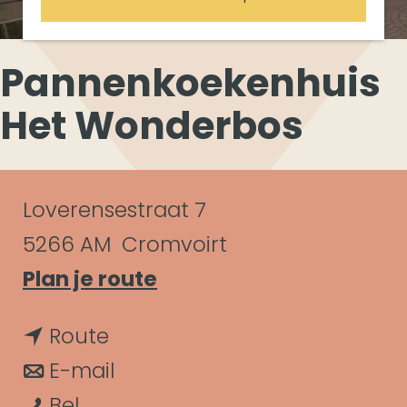
Pannenkoekenhuis
Het Wonderbos
C
Loverensestraat 7
o
5266 AM
Cromvoirt
n
n
Plan je route
a
t
n
Route
a
a
a
n
E-mail
r
c
P
a
a
Bel