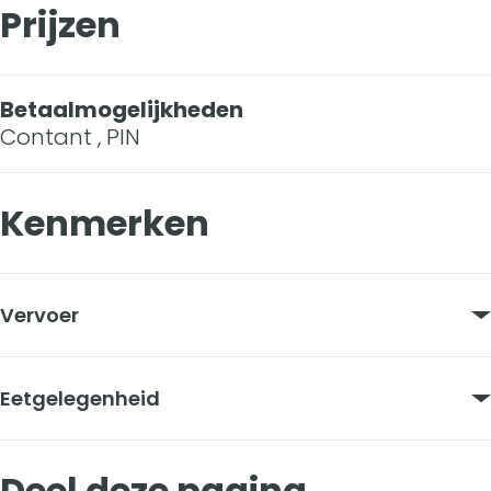
b
Prijzen
o
s
Betaalmogelijkheden
Contant , PIN
Kenmerken
Vervoer
Eetgelegenheid
Deel deze pagina