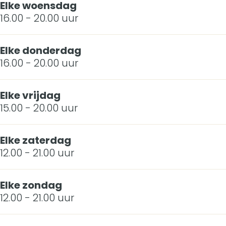
u
Elke woensdag
r
d
n
o
r
16.00 - 20.00 uur
i
b
e
d
n
b
s
o
r
e
d
Elke donderdag
o
H
16.00 - 20.00 uur
s
b
r
e
s
e
o
b
r
Elke vrijdag
t
s
o
b
15.00 - 20.00 uur
W
s
o
o
s
Elke zaterdag
12.00 - 21.00 uur
n
d
Elke zondag
e
12.00 - 21.00 uur
r