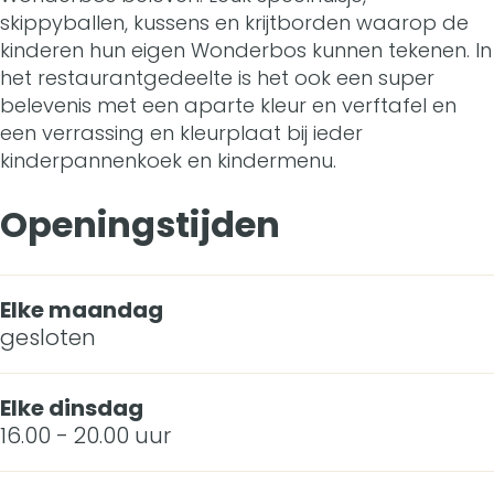
h
e
k
e
h
skippyballen, kussens en krijtborden waarop de
n
u
n
e
k
kinderen hun eigen Wonderbos kunnen tekenen. In
u
het restaurantgedeelte is het ook een super
n
i
h
n
e
i
belevenis met een aparte kleur en verftafel en
e
s
u
h
n
een verrassing en kleurplaat bij ieder
s
kinderpannenkoek en kindermenu.
n
H
i
u
h
H
k
e
s
i
u
Openingstijden
e
o
t
H
s
i
t
e
W
e
H
s
Elke maandag
W
k
gesloten
o
t
e
H
o
e
n
W
t
e
n
Elke dinsdag
n
d
o
W
t
16.00 - 20.00 uur
d
h
e
n
o
W
e