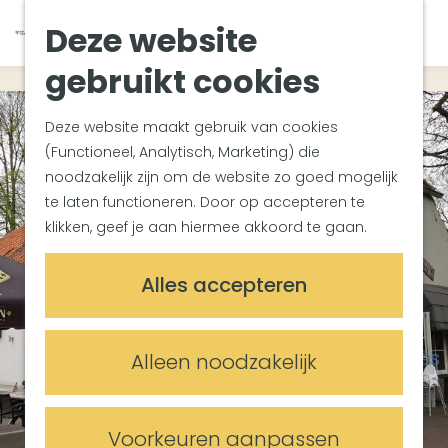
Zuiderwaterlinie
K
Z
Deze website
Met groepen
G
a
o
M
Met kinderen
a
a
e
gebruikt cookies
e
In de omgeving
n
r
k
n
a
t
e
u
Deze website maakt gebruik van cookies
Plan je bezoek
a
n
(Functioneel, Analytisch, Marketing) die
Bereikbaarheid
r
noodzakelijk zijn om de website zo goed mogelijk
Overnachten
d
te laten functioneren. Door op accepteren te
Plan op de kaart
e
klikken, geef je aan hiermee akkoord te gaan.
Informatiepunten
h
o
Meetings & Events
Alles accepteren
m
Trouwlocaties
e
Vergaderlocaties
p
Evenementenlocaties
Alleen noodzakelijk
a
g
e
Voorkeuren aanpassen