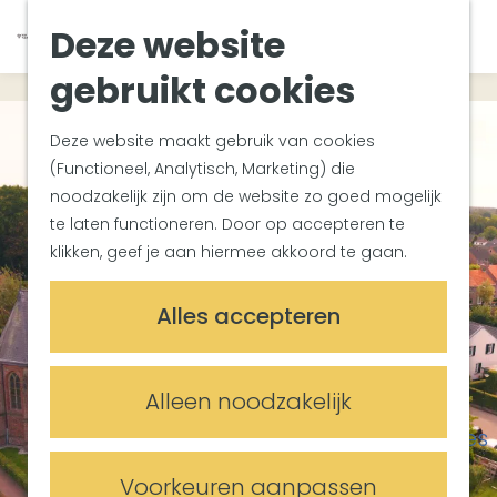
Van Gogh Helvoirt
K
Z
Deze website
Zuiderwaterlinie
G
a
o
M
Met groepen
a
a
e
gebruikt cookies
e
Met kinderen
n
r
k
n
In de omgeving
a
t
e
u
Deze website maakt gebruik van cookies
a
n
(Functioneel, Analytisch, Marketing) die
Plan je bezoek
r
noodzakelijk zijn om de website zo goed mogelijk
Bereikbaarheid
d
te laten functioneren. Door op accepteren te
Overnachten
e
klikken, geef je aan hiermee akkoord te gaan.
Plan op de kaart
h
Informatiepunten
o
Alles accepteren
m
Meetings & Events
e
Trouwlocaties
p
Alleen noodzakelijk
Vergaderlocaties
a
Evenementenlocaties
g
e
Voorkeuren aanpassen