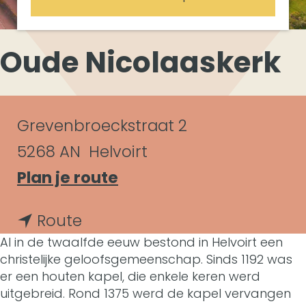
Oude Nicolaaskerk
C
Grevenbroeckstraat 2
o
5268 AN
Helvoirt
n
n
Plan je route
a
t
n
Route
a
a
Al in de twaalfde eeuw bestond in Helvoirt een
a
r
christelijke geloofsgemeenschap. Sinds 1192 was
c
a
er een houten kapel, die enkele keren werd
O
t
uitgebreid. Rond 1375 werd de kapel vervangen
r