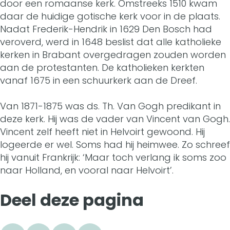
u
door een romaanse kerk. Omstreeks 1510 kwam
O
daar de huidige gotische kerk voor in de plaats.
d
Nadat Frederik-Hendrik in 1629 Den Bosch had
u
e
veroverd, werd in 1648 beslist dat alle katholieke
d
kerken in Brabant overgedragen zouden worden
N
aan de protestanten. De katholieken kerkten
e
i
vanaf 1675 in een schuurkerk aan de Dreef.
N
c
Van 1871-1875 was ds. Th. Van Gogh predikant in
i
o
deze kerk. Hij was de vader van Vincent van Gogh.
c
Vincent zelf heeft niet in Helvoirt gewoond. Hij
l
logeerde er wel. Soms had hij heimwee. Zo schreef
o
a
hij vanuit Frankrijk: ‘Maar toch verlang ik soms zoo
l
naar Holland, en vooral naar Helvoirt’.
a
a
s
Deel deze pagina
a
k
s