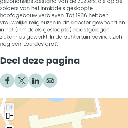
gezondheidstoestand van de zusters, die op de
V
t
zolders van het inmiddels gesloopte
r
o
hoofdgebouw verbleven. Tot 1986 hebben
V
vrouwelijke religieuzen in dit klooster gewoond en
o
in het (inmiddels gesloopte) naastgelegen
o
r
ziekenhuis gewerkt. In de achtertuin bevindt zich
o
nog een 'Lourdes grot'.
m
r
a
Deel deze pagina
m
l
a
i
D
D
D
D
l
g
e
e
e
e
i
e
e
e
e
Z
I
l
l
l
l
g
+
u
d
d
d
d
n
−
Z
e
e
e
e
s
d
z
z
z
z