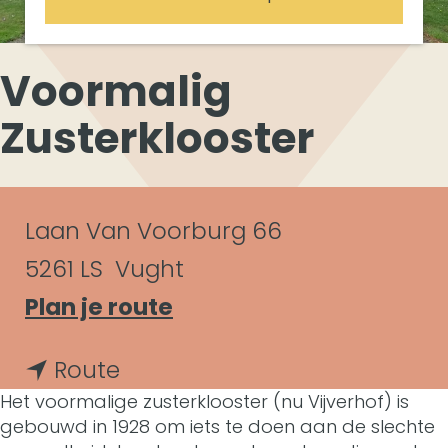
Voormalig
Zusterklooster
C
Laan Van Voorburg 66
o
5261 LS
Vught
n
n
Plan je route
a
t
n
Route
a
a
Het voormalige zusterklooster (nu Vijverhof) is
a
r
gebouwd in 1928 om iets te doen aan de slechte
c
a