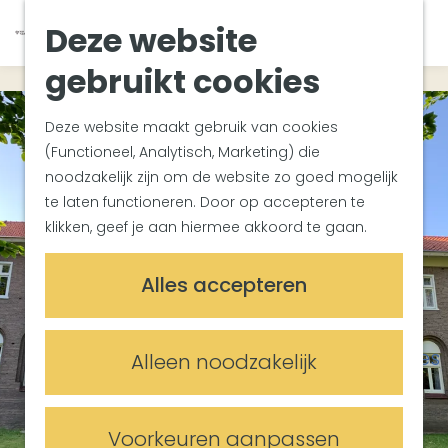
Zuiderwaterlinie
K
Z
Deze website
Met groepen
G
a
o
M
Met kinderen
a
a
e
gebruikt cookies
e
In de omgeving
n
r
k
n
a
t
e
u
Deze website maakt gebruik van cookies
Plan je bezoek
a
n
(Functioneel, Analytisch, Marketing) die
Bereikbaarheid
r
noodzakelijk zijn om de website zo goed mogelijk
Overnachten
d
te laten functioneren. Door op accepteren te
Plan op de kaart
e
klikken, geef je aan hiermee akkoord te gaan.
Informatiepunten
h
o
Meetings & Events
Alles accepteren
m
Trouwlocaties
e
Vergaderlocaties
p
Evenementenlocaties
Alleen noodzakelijk
a
g
e
Voorkeuren aanpassen