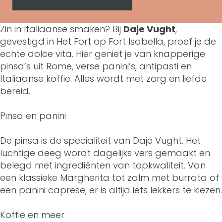
a
D
D
j
Zin in Italiaanse smaken? Bij
Daje Vught
,
a
a
e
gevestigd in Het Fort op Fort Isabella, proef je de
j
j
echte dolce vita. Hier geniet je van knapperige
V
pinsa’s uit Rome, verse panini’s, antipasti en
e
e
u
Italiaanse koffie. Alles wordt met zorg en liefde
V
V
bereid.
g
u
u
h
Pinsa en panini
g
g
t
De pinsa is de specialiteit van Daje Vught. Het
h
h
luchtige deeg wordt dagelijks vers gemaakt en
t
t
belegd met ingrediënten van topkwaliteit. Van
een klassieke Margherita tot zalm met burrata of
een panini caprese, er is altijd iets lekkers te kiezen.
Koffie en meer