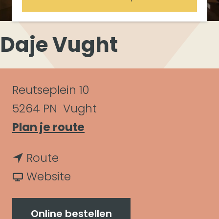
Daje Vught
C
Reutseplein 10
o
5264 PN
Vught
n
n
Plan je route
a
t
n
Route
a
a
a
v
Website
r
c
a
a
D
t
r
n
Online bestellen