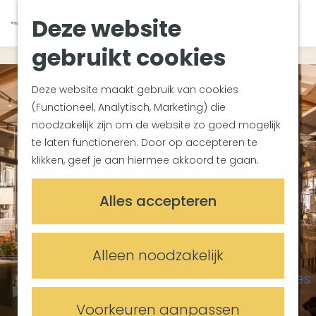
Van Gogh Helvoirt
K
Z
Deze website
Zuiderwaterlinie
G
a
o
M
Met groepen
a
a
e
gebruikt cookies
e
Met kinderen
n
r
k
n
In de omgeving
a
t
e
u
Deze website maakt gebruik van cookies
a
n
(Functioneel, Analytisch, Marketing) die
Plan je bezoek
r
noodzakelijk zijn om de website zo goed mogelijk
Bereikbaarheid
d
te laten functioneren. Door op accepteren te
Overnachten
e
klikken, geef je aan hiermee akkoord te gaan.
Plan op de kaart
h
Informatiepunten
o
Alles accepteren
m
Meetings & Events
e
Trouwlocaties
p
Alleen noodzakelijk
Vergaderlocaties
a
Evenementenlocaties
g
e
Voorkeuren aanpassen