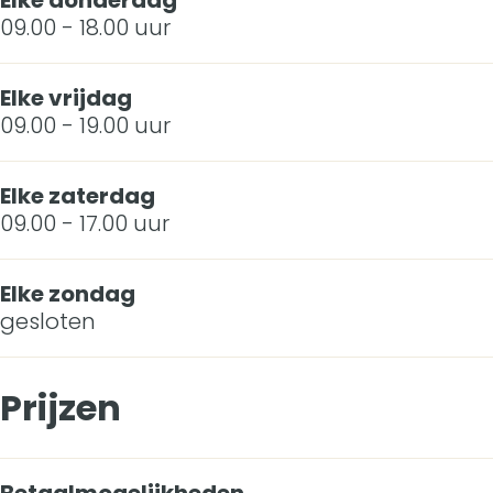
Elke donderdag
09.00 - 18.00 uur
e
l
Elke vrijdag
d
09.00 - 19.00 uur
T
o
Elke zaterdag
09.00 - 17.00 uur
k
o
Elke zondag
gesloten
Prijzen