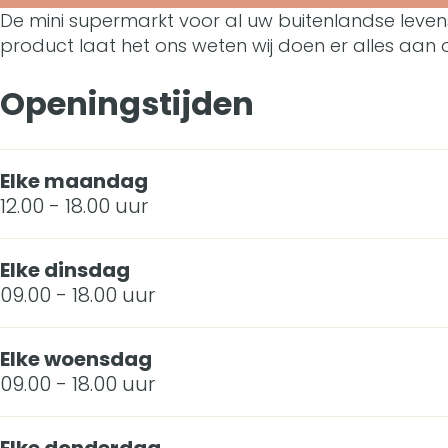
e
a
De mini supermarkt voor al uw buitenlandse leve
e
D
W
product laat het ons weten wij doen er alles aan o
c
r
e
e
e
Openingstijden
e
W
r
b
l
e
e
o
d
r
Elke maandag
l
12.00 - 18.00 uur
o
T
e
d
k
o
l
T
Elke dinsdag
D
k
d
09.00 - 18.00 uur
o
e
o
T
k
Elke woensdag
W
o
o
09.00 - 18.00 uur
e
k
r
o