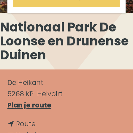
Nationaal Park De
Loonse en Drunense
Duinen
C
De Heikant
o
5268 KP
Helvoirt
n
n
Plan je route
a
t
n
Route
a
a