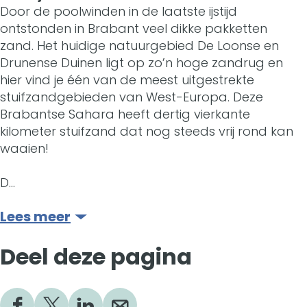
t
P
P
Door de poolwinden in de laatste ijstijd
r
ontstonden in Brabant veel dikke pakketten
i
a
a
k
zand. Het huidige natuurgebied De Loonse en
o
r
r
Drunense Duinen ligt op zo’n hoge zandrug en
D
hier vind je één van de meest uitgestrekte
n
k
k
e
stuifzandgebieden van West-Europa. Deze
a
D
D
Brabantse Sahara heeft dertig vierkante
L
kilometer stuifzand dat nog steeds vrij rond kan
a
e
e
o
waaien!
l
L
L
o
D…
P
o
o
n
a
Lees meer
o
o
s
r
n
n
Deel deze pagina
e
k
s
s
e
D
e
e
n