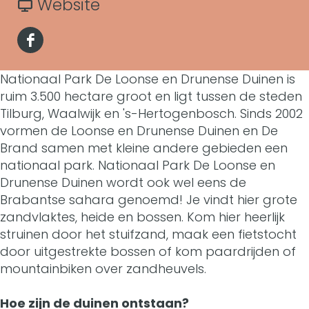
a
v
Website
r
c
a
a
N
t
F
r
n
a
a
Nationaal Park De Loonse en Drunense Duinen is
N
N
t
ruim 3.500 hectare groot en ligt tussen de steden
c
a
a
Tilburg, Waalwijk en 's-Hertogenbosch. Sinds 2002
i
e
vormen de Loonse en Drunense Duinen en De
t
t
o
Brand samen met kleine andere gebieden een
b
i
i
nationaal park. Nationaal Park De Loonse en
n
o
Drunense Duinen wordt ook wel eens de
o
o
a
Brabantse sahara genoemd! Je vindt hier grote
o
n
n
zandvlaktes, heide en bossen. Kom hier heerlijk
a
k
struinen door het stuifzand, maak een fietstocht
a
a
l
door uitgestrekte bossen of kom paardrijden of
N
a
a
mountainbiken over zandheuvels.
P
a
l
l
a
Hoe zijn de duinen ontstaan?