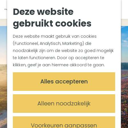
Van Gogh Helvoirt
K
Z
Deze website
Zuiderwaterlinie
G
a
o
M
Met groepen
a
a
e
gebruikt cookies
e
Met kinderen
n
r
k
n
In de omgeving
a
t
e
u
Deze website maakt gebruik van cookies
a
n
(Functioneel, Analytisch, Marketing) die
Plan je bezoek
r
noodzakelijk zijn om de website zo goed mogelijk
Bereikbaarheid
d
te laten functioneren. Door op accepteren te
Overnachten
e
klikken, geef je aan hiermee akkoord te gaan.
Plan op de kaart
h
Informatiepunten
o
Alles accepteren
m
Meetings & Events
e
Trouwlocaties
p
Alleen noodzakelijk
Vergaderlocaties
a
Evenementenlocaties
g
e
Voorkeuren aanpassen