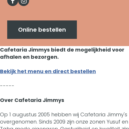
a
F
I
e
C
n
f
a
n
t
a
C
e
c
s
a
f
a
Online bestellen
t
e
t
r
e
f
a
b
a
Cafetaria Jimmys biedt de mogelijkheid voor
i
t
e
r
afhalen en bezorgen.
o
g
a
a
t
i
o
r
Bekijk het menu en direct bestellen
J
r
a
a
k
a
i
i
r
-----
J
C
m
m
a
i
i
Over Cafetaria Jimmys
a
C
m
J
a
m
f
a
Op 1 augustus 2005 hebben wij Cafetaria Jimmy's
y
i
J
m
overgenomen. Sinds 2009 zijn onze zonen Yusuf en
e
f
s
m
i
Taha mede eigenaren. Gastvrijheid en kwaliteit zijn