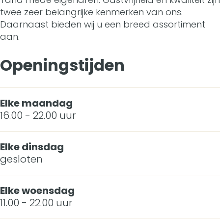
y
t
e
twee zeer belangrijke kenmerken van ons.
m
m
s
Daarnaast bieden wij u een breed assortiment
a
t
y
m
aan.
r
a
s
y
Openingstijden
i
r
s
a
i
Elke maandag
J
a
16.00 - 22.00 uur
i
J
m
i
Elke dinsdag
gesloten
m
m
y
m
Elke woensdag
s
y
11.00 - 22.00 uur
s