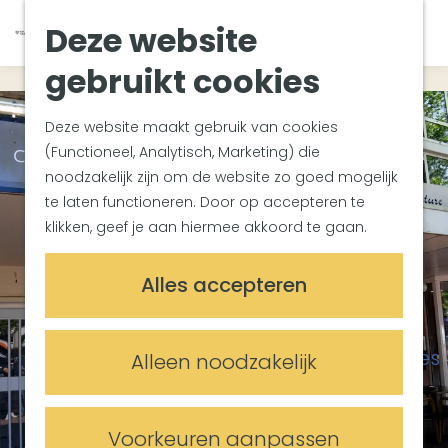
Zuiderwaterlinie
K
Z
Deze website
Met groepen
G
a
o
M
Met kinderen
a
a
e
gebruikt cookies
e
In de omgeving
n
r
k
n
a
t
e
u
Deze website maakt gebruik van cookies
Plan je bezoek
a
n
(Functioneel, Analytisch, Marketing) die
Bereikbaarheid
r
noodzakelijk zijn om de website zo goed mogelijk
Overnachten
d
te laten functioneren. Door op accepteren te
Plan op de kaart
e
klikken, geef je aan hiermee akkoord te gaan.
Informatiepunten
h
o
Meetings & Events
Alles accepteren
m
Trouwlocaties
e
Vergaderlocaties
p
Evenementenlocaties
Alleen noodzakelijk
a
g
e
Voorkeuren aanpassen