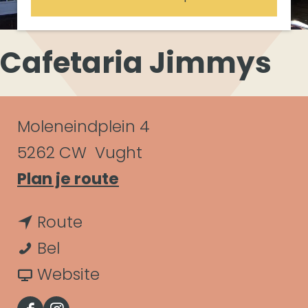
Cafetaria Jimmys
C
Moleneindplein 4
o
5262 CW
Vught
n
n
Plan je route
a
t
n
Route
a
a
C
a
Bel
r
c
a
a
v
Website
C
t
f
r
a