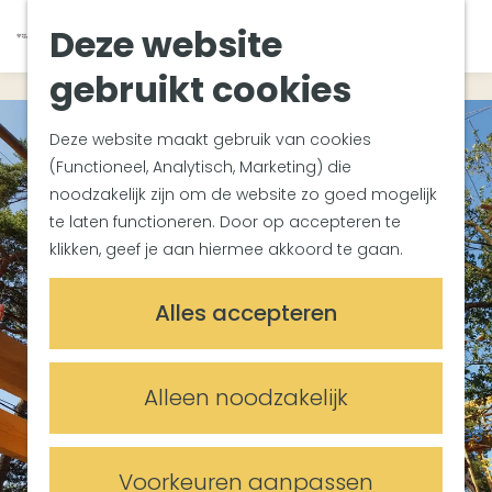
Van Gogh Helvoirt
K
Z
Deze website
Zuiderwaterlinie
G
a
o
M
Met groepen
a
a
e
gebruikt cookies
e
Met kinderen
n
r
k
n
In de omgeving
a
t
e
u
Deze website maakt gebruik van cookies
a
n
(Functioneel, Analytisch, Marketing) die
Plan je bezoek
r
noodzakelijk zijn om de website zo goed mogelijk
Bereikbaarheid
d
te laten functioneren. Door op accepteren te
Overnachten
e
klikken, geef je aan hiermee akkoord te gaan.
Plan op de kaart
h
Informatiepunten
o
Alles accepteren
m
Meetings & Events
e
Trouwlocaties
p
Alleen noodzakelijk
Vergaderlocaties
a
Evenementenlocaties
g
e
Voorkeuren aanpassen