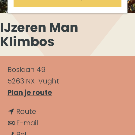
IJzeren Man
Klimbos
C
Boslaan 49
o
5263 NX
Vught
n
n
Plan je route
a
t
n
Route
a
a
a
n
E-mail
r
c
I
a
a
Bel