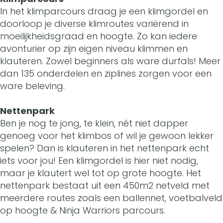
i
K
n
a
i
In het klimparcours draag je een klimgordel en
z
J
m
l
K
n
doorloop je diverse klimroutes variërend in
m
e
z
moeilijkheidsgraad en hoogte. Zo kan iedere
b
i
l
K
b
avonturier op zijn eigen niveau klimmen en
r
e
o
m
i
l
klauteren. Zowel beginners als ware durfals! Meer
o
e
r
dan 135 onderdelen en ziplines zorgen voor een
s
b
m
i
s
ware beleving.
n
e
o
b
m
Nettenpark
M
n
s
o
b
Ben je nog te jong, te klein, nét niet dapper
a
M
s
o
genoeg voor het klimbos of wil je gewoon lekker
spelen? Dan is klauteren in het nettenpark echt
n
a
s
iets voor jou! Een klimgordel is hier niet nodig,
K
n
maar je klautert wel tot op grote hoogte. Het
nettenpark bestaat uit een 450m2 netveld met
l
K
meerdere routes zoals een ballennet, voetbalveld
i
l
op hoogte & Ninja Warriors parcours.