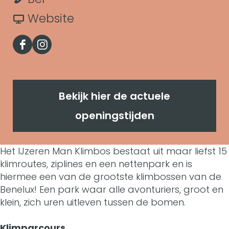
I
t
J
r
a
v
Website
J
z
I
r
a
z
F
I
e
J
I
n
e
a
n
r
z
J
I
r
c
s
e
e
z
J
Bekijk hier de actuele
e
e
t
n
r
e
z
openingstijden
n
b
a
M
e
r
e
M
o
g
Het IJzeren Man Klimbos bestaat uit maar liefst 15
a
n
e
r
a
klimroutes, ziplines en een nettenpark en is
o
r
n
M
n
e
hiermee een van de grootste klimbossen van de
n
k
a
Benelux! Een park waar alle avonturiers, groot en
K
a
M
n
K
klein, zich uren uitleven tussen de bomen.
I
m
l
n
a
M
l
J
I
Klimparcours