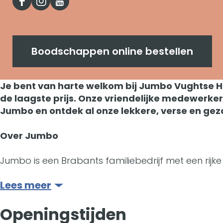
u
F
I
Y
b
J
n
m
a
n
o
o
u
J
b
c
s
u
V
m
u
Boodschappen online bestellen
o
e
t
t
u
b
m
V
b
a
u
Je bent van harte welkom bij Jumbo Vughtse Ha
g
o
b
u
de laagste prijs. Onze vriendelijke medewerker
o
g
b
h
V
o
Jumbo en ontdek al onze lekkere, verse en ge
g
o
r
e
t
u
V
h
Over Jumbo
k
a
J
-
g
u
t
J
m
u
Jumbo is een Brabants familiebedrijf met een rijke
V
h
g
-
u
J
m
u
t
h
Lees meer
V
m
u
b
g
-
t
u
Openingstijden
b
m
o
h
V
-