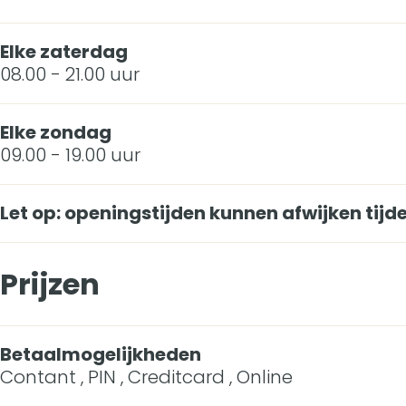
s
t
e
Elke zaterdag
e
s
H
08.00 - 21.00 uur
H
e
a
Elke zondag
a
H
r
09.00 - 19.00 uur
r
a
t
t
r
Let op: openingstijden kunnen afwijken tij
t
Prijzen
Betaalmogelijkheden
Contant , PIN , Creditcard , Online