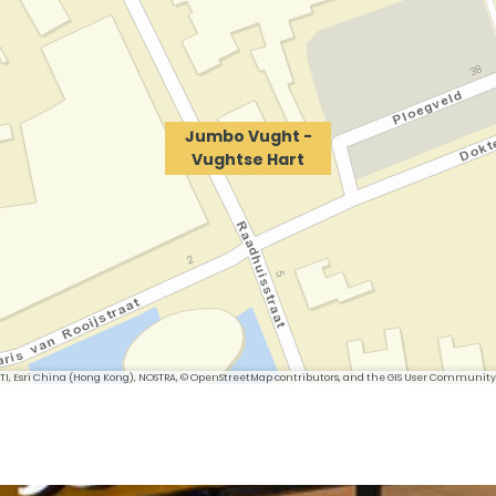
Jumbo Vught -
Vughtse Hart
 METI, Esri China (Hong Kong), NOSTRA, © OpenStreetMap contributors, and the GIS User Community