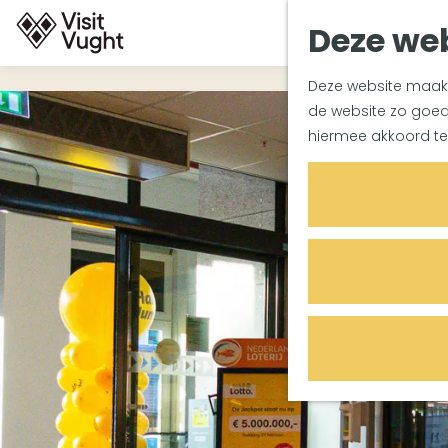
Deze web
G
Deze website maakt 
a
de website zo goed 
n
hiermee akkoord te
a
a
r
d
e
h
o
m
e
p
a
g
e