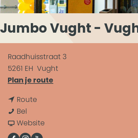
Jumbo Vught - Vugh
C
Raadhuisstraat 3
o
5261 EH
Vught
n
n
Plan je route
a
t
n
Route
a
a
J
a
Bel
r
c
u
a
v
Website
J
t
m
r
a