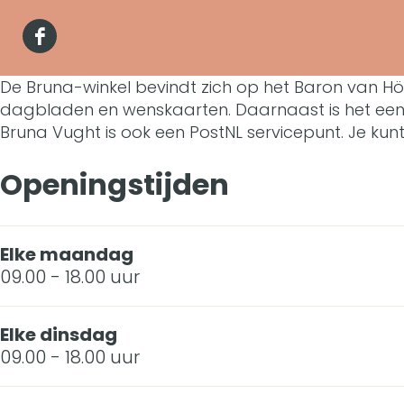
r
u
B
r
a
u
F
n
r
B
n
n
a
De Bruna-winkel bevindt zich op het Baron van Höv
a
u
r
B
a
dagbladen en wenskaarten. Daarnaast is het een v
c
V
n
u
r
Bruna Vught is ook een PostNL servicepunt. Je kun
V
e
u
a
n
u
u
Openingstijden
b
g
V
a
n
g
o
h
u
V
a
h
Elke maandag
o
t
g
u
V
t
09.00 - 18.00 uur
k
h
g
u
B
t
h
g
Elke dinsdag
09.00 - 18.00 uur
r
t
h
u
t