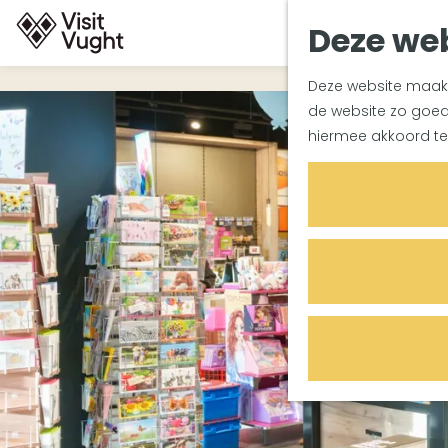
Deze web
G
Deze website maakt 
a
de website zo goed 
n
hiermee akkoord te
a
a
r
d
e
h
o
m
e
p
a
g
e