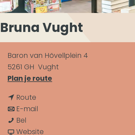
Bruna Vught
C
Baron van Hövellplein 4
o
5261 GH
Vught
n
n
Plan je route
a
t
n
Route
a
a
a
n
E-mail
r
c
B
a
a
Bel
B
t
r
r
a
v
Website