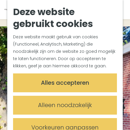
Van Gogh Helvoirt
K
Z
Deze website
Zuiderwaterlinie
G
a
o
M
Met groepen
a
a
e
gebruikt cookies
e
Met kinderen
n
r
k
n
In de omgeving
a
t
e
u
Deze website maakt gebruik van cookies
a
n
(Functioneel, Analytisch, Marketing) die
Plan je bezoek
r
noodzakelijk zijn om de website zo goed mogelijk
Bereikbaarheid
d
te laten functioneren. Door op accepteren te
Overnachten
e
klikken, geef je aan hiermee akkoord te gaan.
Plan op de kaart
h
Informatiepunten
o
Alles accepteren
m
Meetings & Events
e
Trouwlocaties
p
Alleen noodzakelijk
Vergaderlocaties
a
Evenementenlocaties
g
e
Voorkeuren aanpassen