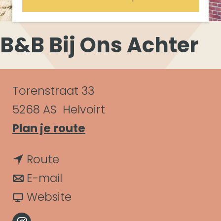
B&B Bij Ons Achter
C
Torenstraat 33
o
5268 AS
Helvoirt
n
n
Plan je route
a
t
n
Route
a
a
a
n
E-mail
r
c
a
a
v
Website
B
t
r
a
a