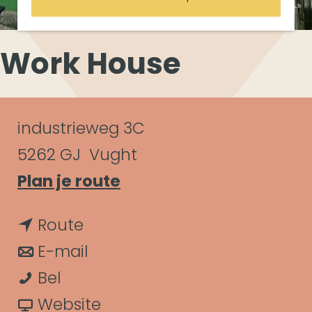
Work House
C
industrieweg 3C
o
5262 GJ
Vught
n
n
Plan je route
a
t
n
Route
a
a
a
n
E-mail
r
c
W
a
a
Bel
W
t
o
r
a
v
Website