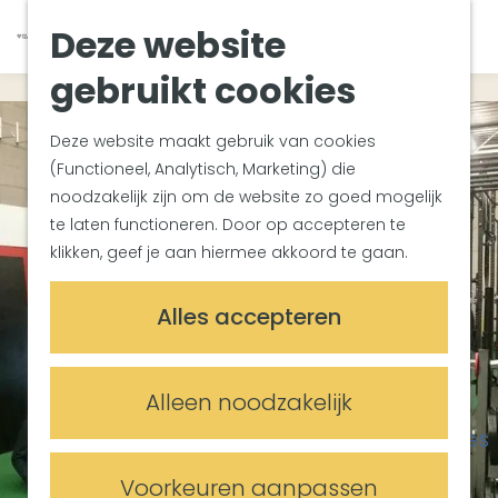
Van Gogh Helvoirt
K
Z
Deze website
Zuiderwaterlinie
G
a
o
M
Met groepen
a
a
e
gebruikt cookies
e
Met kinderen
n
r
k
n
In de omgeving
a
t
e
u
Deze website maakt gebruik van cookies
a
n
(Functioneel, Analytisch, Marketing) die
Plan je bezoek
r
noodzakelijk zijn om de website zo goed mogelijk
Bereikbaarheid
d
te laten functioneren. Door op accepteren te
Overnachten
e
klikken, geef je aan hiermee akkoord te gaan.
Plan op de kaart
h
Informatiepunten
o
Alles accepteren
m
Meetings & Events
e
Trouwlocaties
p
Alleen noodzakelijk
Vergaderlocaties
a
Evenementenlocaties
g
e
Voorkeuren aanpassen