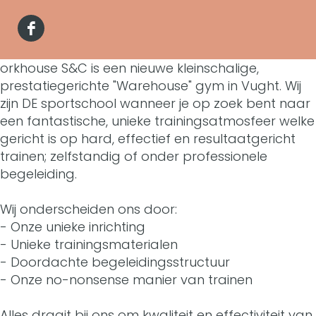
o
r
W
r
a
r
F
k
o
W
n
k
a
orkhouse S&C is een nieuwe kleinschalige,
H
r
o
W
H
prestatiegerichte "Warehouse" gym in Vught. Wij
c
o
k
r
o
zijn DE sportschool wanneer je op zoek bent naar
o
e
een fantastische, unieke trainingsatmosfeer welke
u
H
k
r
u
gericht is op hard, effectief en resultaatgericht
b
s
o
H
k
trainen; zelfstandig of onder professionele
s
o
begeleiding.
e
u
o
H
e
o
s
u
o
Wij onderscheiden ons door:
k
- Onze unieke inrichting
e
s
u
- Unieke trainingsmaterialen
W
e
s
- Doordachte begeleidingsstructuur
o
- Onze no-nonsense manier van trainen
e
r
Alles draait bij ons om kwaliteit en effectiviteit van