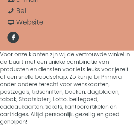
r
t
P
a
a
Bel
P
r
r
a
v
Website
r
i
P
r
a
i
F
m
r
P
n
m
a
Voor onze klanten zijn wij de vertrouwde winkel in
e
i
r
P
e
de buurt met een unieke combinatie van
c
r
m
i
r
producten en diensten voor iets leuks voor jezelf
r
e
of een snelle boodschap. Zo kun je bij Primera
a
e
m
i
a
onder andere terecht voor wenskaarten,
b
M
r
e
m
postzegels, tijdschriften, boeken, dagbladen,
M
o
tabak, Staatsloterij, Lotto, beltegoed,
o
a
r
e
o
cadeaukaarten, tickets, kantoorartikelen en
o
l
M
a
r
cartridges. Altijd persoonlijk, gezellig en goed
l
k
geholpen!
e
o
M
a
e
P