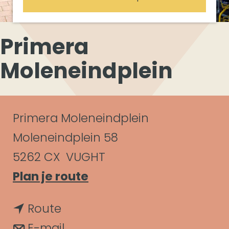
Primera
Moleneindplein
C
Primera Moleneindplein
o
Moleneindplein 58
n
5262 CX
VUGHT
n
Plan je route
t
a
a
n
Route
a
c
a
n
E-mail