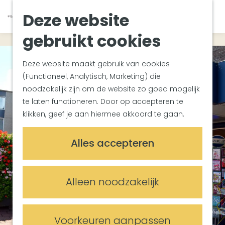
Van Gogh Helvoirt
K
Z
Deze website
Zuiderwaterlinie
G
a
o
M
Met groepen
a
a
e
gebruikt cookies
e
Met kinderen
n
r
k
n
In de omgeving
a
t
e
u
Deze website maakt gebruik van cookies
a
n
(Functioneel, Analytisch, Marketing) die
Plan je bezoek
r
noodzakelijk zijn om de website zo goed mogelijk
Bereikbaarheid
d
te laten functioneren. Door op accepteren te
Overnachten
e
klikken, geef je aan hiermee akkoord te gaan.
Plan op de kaart
h
Informatiepunten
o
Alles accepteren
m
Meetings & Events
e
Trouwlocaties
p
Alleen noodzakelijk
Vergaderlocaties
a
Evenementenlocaties
g
e
Voorkeuren aanpassen