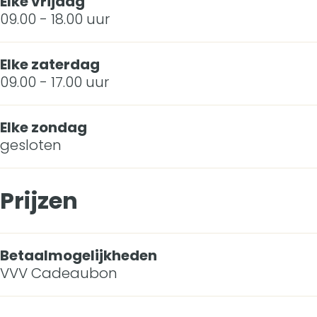
Elke vrijdag
e
n
i
09.00 - 18.00 uur
i
n
n
Elke zaterdag
09.00 - 17.00 uur
d
p
Elke zondag
l
gesloten
e
i
Prijzen
n
Betaalmogelijkheden
VVV Cadeaubon