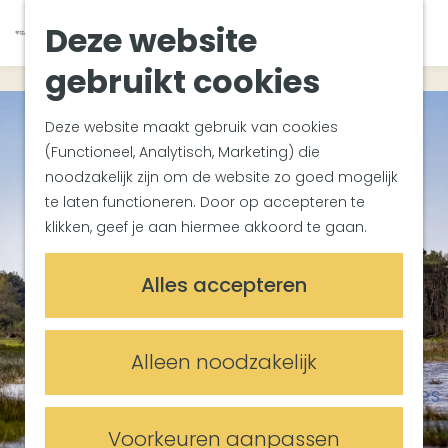
Van Gogh Helvoirt
K
Z
Deze website
Zuiderwaterlinie
G
a
o
M
Met groepen
a
a
e
gebruikt cookies
e
Met kinderen
n
r
k
n
In de omgeving
a
t
e
u
Deze website maakt gebruik van cookies
a
n
(Functioneel, Analytisch, Marketing) die
Plan je bezoek
r
noodzakelijk zijn om de website zo goed mogelijk
Bereikbaarheid
d
te laten functioneren. Door op accepteren te
Overnachten
e
klikken, geef je aan hiermee akkoord te gaan.
Plan op de kaart
h
Informatiepunten
o
Alles accepteren
m
Meetings & Events
e
Trouwlocaties
p
Alleen noodzakelijk
Vergaderlocaties
a
Evenementenlocaties
g
e
Voorkeuren aanpassen