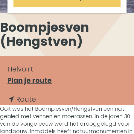
Boompjesven
(Hengstven)
C
Helvoirt
o
n
Plan je route
a
n
n
Route
a
t
Ooit was het Boompjesven/Hengstven een nat
a
r
a
gebied met vennen en moerassen. In de jaren 30
a
van de vorige eeuw werd het drooggelegd voor
B
c
landbouw. Inmiddels heeft natuurmonumenten in
r