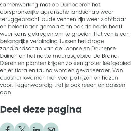
o
samenwerking met de Duinboeren het
t
B
oorspronkelijke agrarische landschap weer
o
teruggebracht: oude vennen zijn weer zichtbaar
o
m
en beleefbaar gemaakt en ook de heide heeft
o
weer kans gekregen om te groeien. Het ven is een
p
belangrijke verbinding tussen het droge
m
j
zandlandschap van de Loonse en Drunense
p
Duinen en het natte moerasgebied De Brand.
e
Dieren en planten krijgen zo een groter leefgebied
j
s
en er flora en fauna worden gevarieerder. Van
e
oudsher kwamen hier veel patrijzen en hazen
v
voor. Tegenwoordig tref je ook reeën en dassen
s
e
aan.
v
n
Deel deze pagina
e
(
n
H