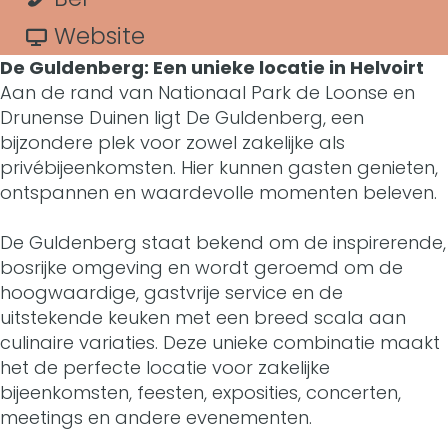
G
t
u
r
a
v
Website
u
De Guldenberg: Een unieke locatie in Helvoirt
l
G
r
a
l
Aan de rand van Nationaal Park de Loonse en
d
u
G
n
Drunense Duinen ligt De Guldenberg, een
d
bijzondere plek voor zowel zakelijke als
e
l
u
G
e
privébijeenkomsten. Hier kunnen gasten genieten,
n
d
l
u
ontspannen en waardevolle momenten beleven.
n
b
e
d
l
b
De Guldenberg staat bekend om de inspirerende,
e
n
e
d
bosrijke omgeving en wordt geroemd om de
e
hoogwaardige, gastvrije service en de
r
b
n
e
r
uitstekende keuken met een breed scala aan
g
e
b
n
culinaire variaties. Deze unieke combinatie maakt
g
het de perfecte locatie voor zakelijke
L
r
e
b
L
bijeenkomsten, feesten, exposities, concerten,
e
g
r
e
meetings en andere evenementen.
e