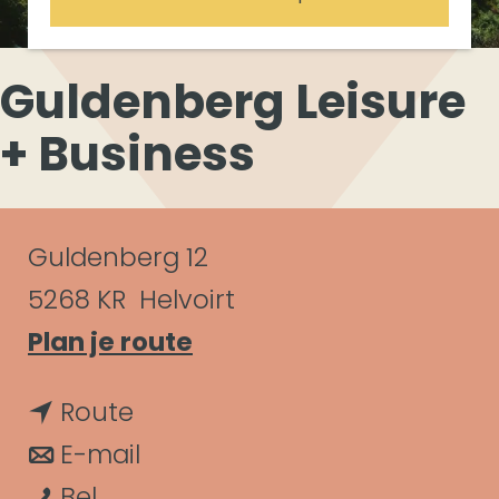
Guldenberg Leisure
+ Business
C
Guldenberg 12
o
5268 KR
Helvoirt
n
n
Plan je route
a
t
n
Route
a
a
a
n
E-mail
r
c
G
a
a
Bel