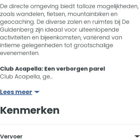
i
L
g
r
i
De directe omgeving biedt talloze mogelijkheden,
s
e
L
g
zoals wandelen, fietsen, mountainbiken en
s
geocaching. De diverse zalen en ruimtes bij De
u
i
e
L
u
Guldenberg zijn ideaal voor uiteenlopende
r
s
i
e
activiteiten en bijeenkomsten, variërend van
r
intieme gelegenheden tot grootschalige
e
u
s
i
e
evenementen.
+
r
u
s
+
Club Acapella: Een verborgen parel
B
e
r
u
B
Club Acapella, ge…
u
+
e
r
u
Lees meer
s
B
+
e
s
Kenmerken
i
u
B
+
i
n
s
u
B
n
e
i
s
u
e
Vervoer