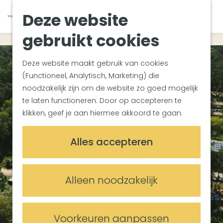
Van Gogh Helvoirt
K
Z
Deze website
Zuiderwaterlinie
G
a
o
M
Met groepen
a
a
e
gebruikt cookies
e
Met kinderen
n
r
k
n
In de omgeving
a
t
e
u
Deze website maakt gebruik van cookies
a
n
(Functioneel, Analytisch, Marketing) die
Plan je bezoek
r
noodzakelijk zijn om de website zo goed mogelijk
Bereikbaarheid
d
te laten functioneren. Door op accepteren te
Overnachten
e
klikken, geef je aan hiermee akkoord te gaan.
Plan op de kaart
h
Informatiepunten
o
Alles accepteren
m
Meetings & Events
e
Trouwlocaties
p
Alleen noodzakelijk
Vergaderlocaties
a
Evenementenlocaties
g
e
Voorkeuren aanpassen