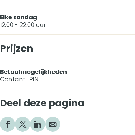
Elke zondag
12.00 - 22.00 uur
Prijzen
Betaalmogelijkheden
Contant , PIN
Deel deze pagina
D
D
D
D
e
e
e
e