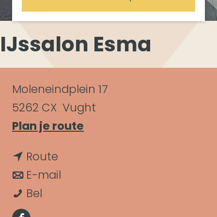
IJssalon Esma
C
Moleneindplein 17
o
5262 CX
Vught
n
n
Plan je route
a
t
n
Route
a
a
a
n
E-mail
r
c
I
a
a
Bel
I
t
J
r
a