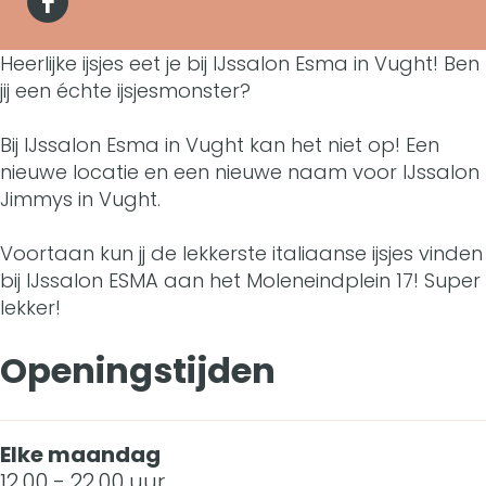
J
F
s
I
r
s
a
Heerlijke ijsjes eet je bij IJssalon Esma in Vught! Ben
s
J
I
s
jij een échte ijsjesmonster?
c
a
s
J
a
e
Bij IJssalon Esma in Vught kan het niet op! Een
l
s
s
l
nieuwe locatie en een nieuwe naam voor IJssalon
b
o
a
s
Jimmys in Vught.
o
o
n
l
a
n
Voortaan kun jj de lekkerste italiaanse ijsjes vinden
o
E
o
l
bij IJssalon ESMA aan het Moleneindplein 17! Super
E
k
lekker!
s
n
o
s
I
m
E
n
Openingstijden
m
J
a
s
E
a
s
m
s
Elke maandag
s
a
m
12.00 - 22.00 uur