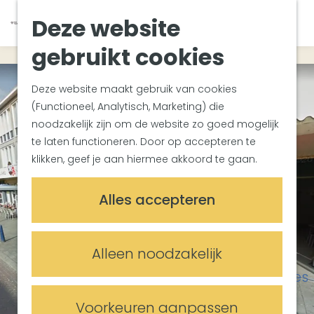
Van Gogh Helvoirt
K
Z
Deze website
Zuiderwaterlinie
G
a
o
M
Met groepen
a
a
e
gebruikt cookies
e
Met kinderen
n
r
k
n
In de omgeving
a
t
e
u
Deze website maakt gebruik van cookies
a
n
(Functioneel, Analytisch, Marketing) die
Plan je bezoek
r
noodzakelijk zijn om de website zo goed mogelijk
Bereikbaarheid
d
te laten functioneren. Door op accepteren te
Overnachten
e
klikken, geef je aan hiermee akkoord te gaan.
Plan op de kaart
h
Informatiepunten
o
Alles accepteren
m
Meetings & Events
e
Trouwlocaties
p
Alleen noodzakelijk
Vergaderlocaties
a
Evenementenlocaties
g
e
Voorkeuren aanpassen