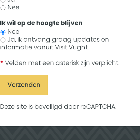
c
r
Nee
h
p
t
l
Ik wil op de hoogte blijven
i
Nee
c
Ja, ik ontvang graag updates en
h
informatie vanuit Visit Vught.
t
*
Velden met een asterisk zijn verplicht.
Verzenden
Deze site is beveiligd door reCAPTCHA.