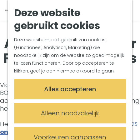
Van Gogh Helvoirt
K
Z
Deze website
Zuiderwaterlinie
G
a
o
M
Met groepen
a
a
e
gebruikt cookies
e
Met kinderen
n
r
k
n
In de omgeving
a
t
e
Aanvraagformulier
u
Deze website maakt gebruik van cookies
a
n
(Functioneel, Analytisch, Marketing) die
Plan je bezoek
Plattegrondboekjes
r
noodzakelijk zijn om de website zo goed mogelijk
Bereikbaarheid
d
te laten functioneren. Door op accepteren te
Overnachten
e
klikken, geef je aan hiermee akkoord te gaan.
Plan op de kaart
h
Informatiepunten
o
Via dit formulier kun je doorgeven hoeveel
Alles accepteren
m
BOOQI-plattegronden je wilt ontvangen en
Meetings & Events
e
aangeven of je daarnaast ook een bestelling
Trouwlocaties
p
hebt geplaatst.
Alleen noodzakelijk
Vergaderlocaties
a
Evenementenlocaties
g
Heb je vragen? Stuur dan een mail naar
e
ondernemer@vught.nl
.
Voorkeuren aanpassen