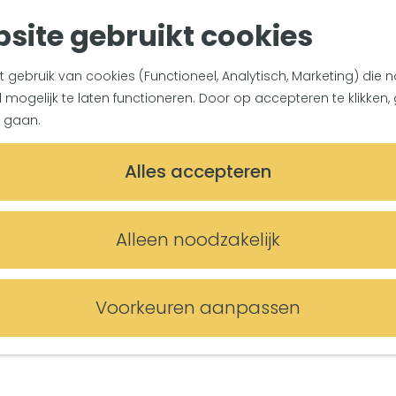
site gebruikt cookies
gebruik van cookies (Functioneel, Analytisch, Marketing) die n
mogelijk te laten functioneren. Door op accepteren te klikken, 
arkeerlocaties in Vug
 gaan.
Alles accepteren
n. Parkeren mag in de parkeervakken of aan d
nodig. Het gebied van de blauwe zone wordt 
Alleen noodzakelijk
uur is twee uur.
Oplaadpunten elektrische auto's
Voorkeuren aanpassen