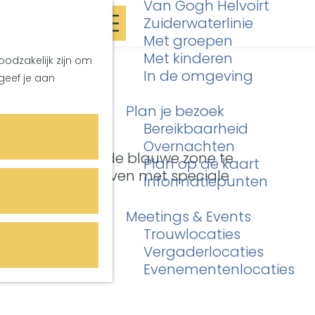
Van Gogh Helvoirt
K
Z
Zuiderwaterlinie
a
o
M
Met groepen
a
e
e
Met kinderen
oodzakelijk zijn om
r
k
n
In de omgeving
geef je aan
t
e
ht
u
n
Plan je bezoek
Bereikbaarheid
Overnachten
e straat. Om in de blauwe zone te
Plan op de kaart
in Vught aangegeven met speciale
Informatiepunten
Meetings & Events
Trouwlocaties
Vergaderlocaties
Evenementenlocaties