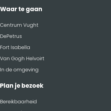
h
t
Waar te gaan
s
e
H
Centrum Vught
a
DePetrus
r
t
Fort Isabella
Van Gogh Helvoirt
In de omgeving
Plan je bezoek
Bereikbaarheid