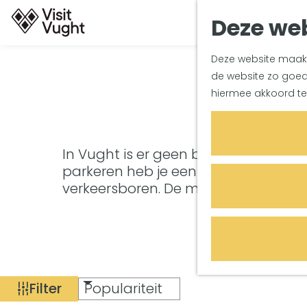
Deze web
G
Deze website maakt 
a
de website zo goed 
n
P
hiermee akkoord te
a
a
r
d
In Vught is er geen betaald parkere
e
parkeren heb je een parkeerschijf 
h
verkeersboren. De maximale parkeerd
o
m
e
p
a
Filter
g
W
S
e