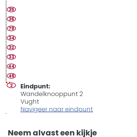
35
36
79
34
32
33
44
46
Eindpunt:
2
Wandelknooppunt 2
Vught
Navigeer naar eindpunt
Neem alvast een kijkje