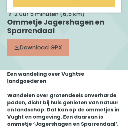
i
n
t
2 uur 5 minuten
(6,5 km)
_
w
Ommetje Jagershagen en
a
l
Sparrendaal
k
Download GPX
Een wandeling over Vughtse
landgoederen
Wandelen over grotendeels onverharde
paden, dicht bij huis genieten van natuur
en landschap. Dat kan op de ommetjes in
Vught en omgeving. Een daarvan is
ommetje ‘Jagershagen en Sparrendaal’,