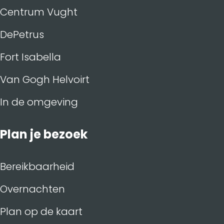
o
I
Centrum Vught
k
n
DePetrus
Fort Isabella
Van Gogh Helvoirt
In de omgeving
Plan je bezoek
Bereikbaarheid
Overnachten
Plan op de kaart