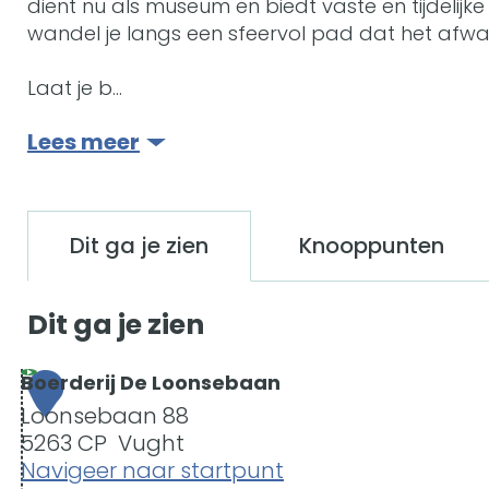
dient nu als museum en biedt vaste en tijdelijk
wandel je langs een sfeervol pad dat het afwa
Laat je b…
Lees meer
Dit ga je zien
Knooppunten
Dit ga je zien
Boerderij De Loonsebaan
1
Loonsebaan 88
5263 CP
Vught
Navigeer naar startpunt