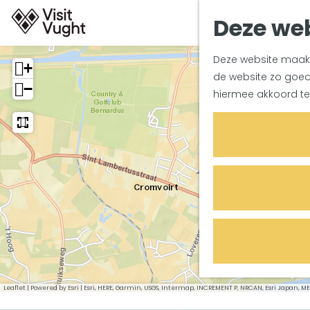
Deze web
G
Deze website maakt 
a
+
de website zo goed 
n
−
hiermee akkoord te
a
a
r
d
e
h
o
m
e
p
a
g
Leaflet
|
Powered by Esri | Esri, HERE, Garmin, USGS, Intermap, INCREMENT P, NRCAN, Esri Japan,
e