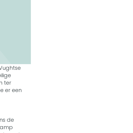
 Vughtse
lige
n ter
e er een
ns de
 kamp