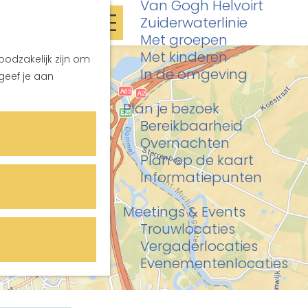
Van Gogh Helvoirt
K
Z
Zuiderwaterlinie
a
o
M
Met groepen
a
e
e
Met kinderen
oodzakelijk zijn om
r
k
n
In de omgeving
geef je aan
t
e
u
n
Plan je bezoek
Bereikbaarheid
Overnachten
Plan op de kaart
Informatiepunten
Meetings & Events
Trouwlocaties
Vergaderlocaties
Evenementenlocaties