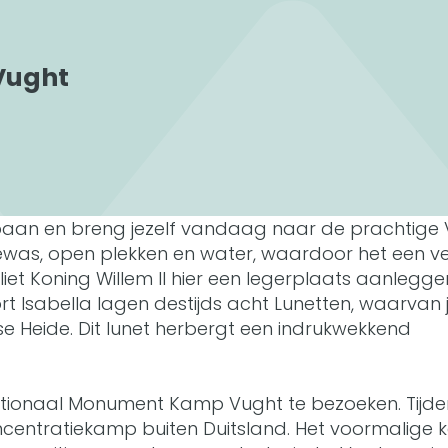
_
a
n
w
l
a
k
u
l
k
m
Vught
e
n
t
K
a
nsebaan en breng jezelf vandaag naar de prachtige
m
ewas, open plekken en water, waardoor het een vei
p
 liet Koning Willem II hier een legerplaats aanlegge
V
 Isabella lagen destijds acht Lunetten, waarvan j
u
se Heide. Dit lunet herbergt een indrukwekkend
g
h
t
ationaal Monument Kamp Vught te bezoeken. Tijde
ncentratiekamp buiten Duitsland. Het voormalige