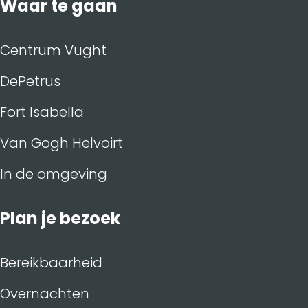
Waar te gaan
b
e
i
o
d
l
o
I
Centrum Vught
k
n
DePetrus
Fort Isabella
Van Gogh Helvoirt
In de omgeving
Plan je bezoek
Bereikbaarheid
Overnachten