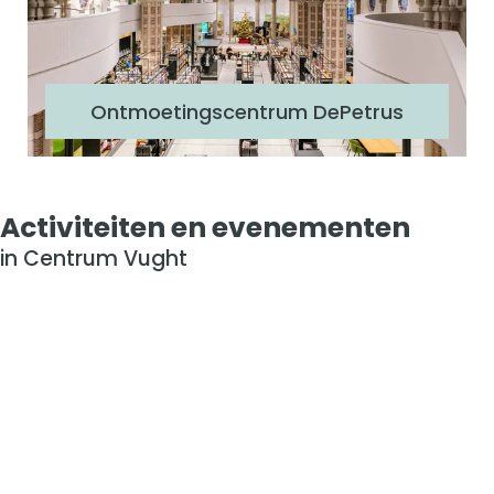
t
i
n
g
Ontmoetingscentrum DePetrus
s
c
e
n
Activiteiten en evenementen
t
in Centrum Vught
r
u
m
D
e
P
e
t
r