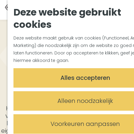
Zuiderwate
K
Z
Deze website gebruikt
Met groe
a
o
M
Met kinde
G
a
e
cookies
e
In de omg
a
r
k
n
n
t
e
u
Deze website maakt gebruik van cookies (Functioneel, An
Plan je bezo
a
n
Marketing) die noodzakelijk zijn om de website zo goed 
Bereikbaa
a
laten functioneren. Door op accepteren te klikken, geef j
Overnach
r
hiermee akkoord te gaan.
Plan op d
d
Informati
e
Alles accepteren
h
Meetings & E
o
Centrum Vught
Trouwloca
m
Vergaderl
Alleen noodzakelijk
e
Evenemen
Het centrum van Vught heeft ongelofelijk
p
veel verrassende aantrekkelijke winkels en
a
lokale ondernemers die het centrum een
Voorkeuren aanpassen
g
eigen identiteit geven. Daarnaast vinden het
e