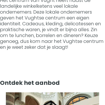
Het centrum van Vught heeft naast de
n
t
landelijke winkelketens veel lokale
i
e
ondernemers. Deze lokale ondernemers
e
n
geven het Vughtse centrum een eigen
t
identiteit. Cadeaus, kleding, delicatessen en
e
praktische waren, je vindt er bijna alles. Zin
n
om te lunchen, borrelen en dineren? Keuze
genoeg, dus kom naar het Vughtse centrum
en je weet zeker dat je slaagt!
Ontdek het aanbod
W
i