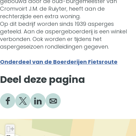
gebouwd door de oud-burgemeester van
S
t
Cromvoirt J.M. de Ruiyter, heeft aan de
r
t
rechterzijde een extra woning.
S
Op dit bedrijf worden sinds 1939 asperges
.
geteeld. Aan de aspergeboerderij is een winkel
t
-
verbonden. Ook worden er tijdens het
.
aspergeseizoen rondleidingen gegeven.
L
-
a
Onderdeel van de Boerderijen Fietsroute
L
m
Deel deze pagina
a
b
m
e
b
D
D
D
D
r
e
e
e
e
e
t
e
e
e
e
I
r
l
l
l
l
+
u
d
d
d
d