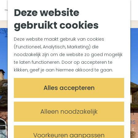
Van Gogh Helvoirt
K
Z
Deze website
Zuiderwaterlinie
G
a
o
M
Met groepen
a
a
e
gebruikt cookies
e
Met kinderen
n
r
k
n
In de omgeving
a
t
e
u
Deze website maakt gebruik van cookies
a
n
(Functioneel, Analytisch, Marketing) die
Plan je bezoek
r
noodzakelijk zijn om de website zo goed mogelijk
Bereikbaarheid
d
te laten functioneren. Door op accepteren te
Overnachten
e
klikken, geef je aan hiermee akkoord te gaan.
Plan op de kaart
h
Informatiepunten
o
Alles accepteren
m
Meetings & Events
e
Trouwlocaties
p
Alleen noodzakelijk
Vergaderlocaties
a
Evenementenlocaties
g
e
Voorkeuren aanpassen