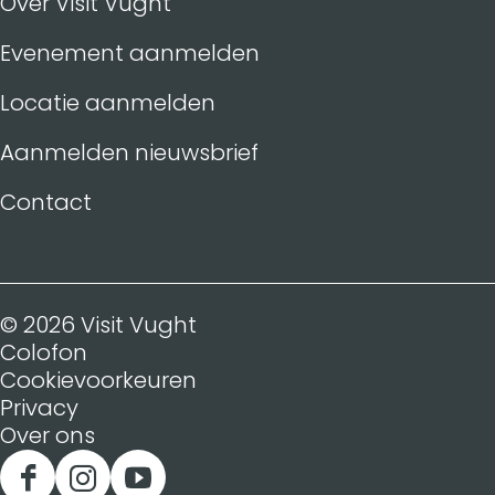
Over Visit Vught
Evenement aanmelden
Locatie aanmelden
Aanmelden nieuwsbrief
Contact
© 2026 Visit Vught
Colofon
Cookievoorkeuren
Privacy
Over ons
F
I
Y