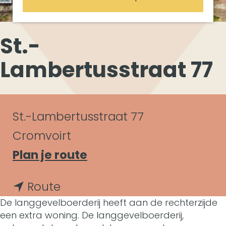
St.-
Lambertusstraat 77
C
St.-Lambertusstraat 77
o
Cromvoirt
n
n
Plan je route
a
t
n
Route
a
a
De langgevelboerderij heeft aan de rechterzijde
a
r
een extra woning. De langgevelboerderij,
c
a