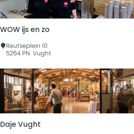
l
l
e
WOW ijs en zo
W
Reutseplein 10
O
5264 PN
Vught
W
i
j
s
e
n
z
o
Daje Vught