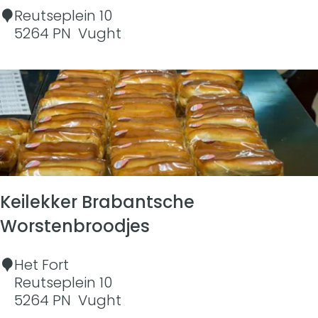
D
Reutseplein 10
a
5264 PN
Vught
j
e
V
u
g
h
t
Keilekker Brabantsche
Worstenbroodjes
K
Het Fort
e
Reutseplein 10
i
5264 PN
Vught
l