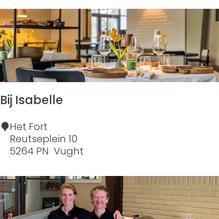
a
u
u
v
V
e
i
n
n
Bij Isabelle
B
Het Fort
i
Reutseplein 10
j
5264 PN
Vught
I
s
a
b
e