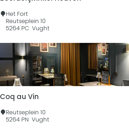
g
a
B
Het Fort
d
o
Reutseplein 10
e
e
5264 PC
Vught
r
r
r
d
u
e
i
r
m
i
t
j
e
w
i
n
Coq au Vin
k
e
C
Reutseplein 10
l
o
5264 PN
Vught
H
q
e