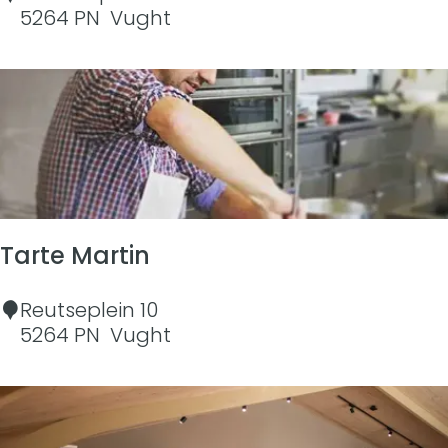
h
5264 PN
Vught
e
B
e
e
r
s
h
o
p
Tarte Martin
T
Reutseplein 10
a
5264 PN
Vught
r
t
e
M