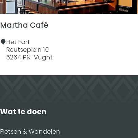
o
b
r
a
s
r
t
Martha Café
e
n
M
Het Fort
b
a
Reutseplein 10
r
r
5264 PN
Vught
o
t
o
h
d
a
j
C
e
a
s
f
é
Wat te doen
Fietsen & Wandelen