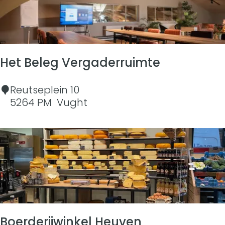
a
r
t
i
n
Het Beleg Vergaderruimte
H
Reutseplein 10
e
5264 PM
Vught
t
B
e
l
e
g
V
e
r
Boerderijwinkel Heuven