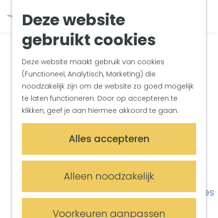
Van Gogh Helvoirt
K
Z
Deze website
Zuiderwaterlinie
G
a
o
M
Met groepen
a
a
e
gebruikt cookies
e
Met kinderen
n
r
k
n
In de omgeving
a
t
e
u
Deze website maakt gebruik van cookies
a
n
(Functioneel, Analytisch, Marketing) die
Plan je bezoek
r
noodzakelijk zijn om de website zo goed mogelijk
Bereikbaarheid
d
te laten functioneren. Door op accepteren te
Overnachten
e
klikken, geef je aan hiermee akkoord te gaan.
Plan op de kaart
h
Informatiepunten
o
Alles accepteren
m
Meetings & Events
e
Trouwlocaties
p
Alleen noodzakelijk
Vergaderlocaties
a
Evenementenlocaties
g
e
Voorkeuren aanpassen